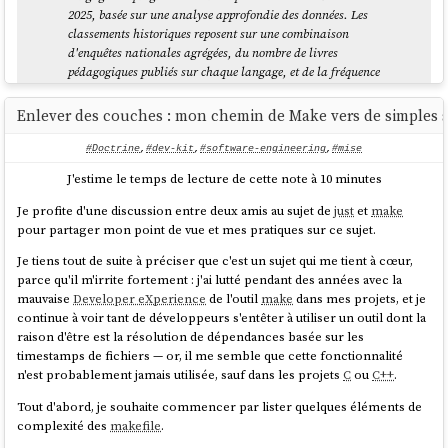
2025, basée sur une analyse approfondie des données. Les
classements historiques reposent sur une combinaison
d'enquêtes nationales agrégées, du nombre de livres
pédagogiques publiés sur chaque langage, et de la fréquence
à laquelle ces langages sont mentionnés dans les
publications mondiales dédiées aux logiciels et aux
Enlever des couches : mon chemin de Make vers de simples s
technologies. Pour les années récentes, les classements ont
été ajustés à partir de données issues de plusieurs indices de
#Doctrine
,
#dev-kit
,
#software-engineering
,
#mise
popularité des langages de programmation, des tendances
J'estime le temps de lecture de cette note à 10 minutes
d'accès aux dépôts GitHub, et d'enquêtes auprès des
développeurs.
Je profite d'une discussion entre deux amis au sujet de
just
et
make
pour partager mon point de vue et mes pratiques sur ce sujet.
La popularité dans ce classement est définie par le nombre
de développeurs maîtrisant ou apprenant activement
Je tiens tout de suite à préciser que c'est un sujet qui me tient à cœur,
chaque langage. L'échelle est normalisée sur une valeur
parce qu'il m'irrite fortement : j'ai lutté pendant des années avec la
relative de 100, permettant des comparaisons cohérentes
mauvaise
Developer eXperience
de l'outil
make
dans mes projets, et je
entre les langages et les périodes.
continue à voir tant de développeurs s'entêter à utiliser un outil dont la
raison d'être est la résolution de dépendances basée sur les
L'emoji flamme représente les langages qui ont atteint la
timestamps de fichiers — or, il me semble que cette fonctionnalité
première place au moins une fois. L'emoji tête de mort
n'est probablement jamais utilisée, sauf dans les projets
C
ou
C++
.
représente les langages qui ne sont plus officiellement
maintenus et ne disposent plus d'une communauté de
Tout d'abord, je souhaite commencer par lister quelques éléments de
développeurs active.
complexité des
makefile
.