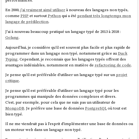
performances.
build:

Pour donner accès à une session terminal :
En 2000,
j'ai vraiment aimé utiliser
à nouveau des langages non typés,
    echo "Building..."      # affiche : echo 
comme
PHP
et surtout
Python
qui a été
pendant très longtemps mon
"Building..." puis : Building...

langage de prédilection
.
$ upterm host

    @echo "Building..."     # affiche 
The authenticity of host 'uptermd.upterm.dev 
J'ai à nouveau beaucoup pratiqué un langage typé de 2013 à 2018 :
(2a09:8280:1::3:4b89)' can't be established.

Golang
.
ED25519 key fingerprint is 
Du coup, dans la pratique, on se retrouve à préfixer toutes les lignes
Aujourd'hui, je considère qu'il est souvent plus facile et plus rapide de
SHA256:9ajV8JqMe6jJE/s3TYjb/9xw7T0pfJ2+gADiBIJ
avec
:
@
programmer dans un langage non typé, notamment grâce au
Duck
WDPE.

Typing
. Cependant, je reconnais que les langages typés offrent des
Are you sure you want to continue connecting 
deploy:

avantages indéniables, notamment en matière de
refactoring de code
.
(yes/no/[fingerprint])? yes

    @echo "Deploying..."

╭─ Session: LiZaF6eKfCTxNeFSEt7B ─╮

Je pense qu'il est préférable d'utiliser un langage typé sur un
projet
    @docker build -t myapp .

┌──────────────────┬──────────────────────────
critique
.
───────────────────┐

│ Command:         │ /usr/bin/zsh                                
Je pense qu'il est préférable d'utiliser un langage typé pour les
│

Nécessité d'ajouter des
.PHONY
programmes qui manipule des données complexes et divers.
│ Force Command:   │ n/a                                         
C'est, par exemple, pour cela que ne suis pas un utilisateur de
Pourquoi tant de difficulté pour lancer de
│

MongoDB
. Je préfère une base de données
PostgreSQL
où tout est
│ Host:            │ 
bien typé.
simples commandes ?
ssh://uptermd.upterm.dev:22                 │

Il ne me viendrait pas à l'esprit d'implémenter une base de données ou
│ Authorized Keys: │ n/a                                         
À chaque fois que je rencontrais des problèmes avec
make
, je
un moteur web dans un langage non typé.
│

culpabilisais. Je me disais que c'était de ma faute, que tout le monde
│                  │                                             