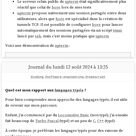
	@echo $(MSG)                      # 
Le serveur relais public de
upterm
était significativement plus
globalement
le 18 avril 2012 sur
LinuxFr
.
$(MSG) → make cherche "MSG" → vide ! ✗

réactif que celui de
bore
lors de mes tests
Python
vs
Javascript
: Je suis vraiment surpris de voir Python
upterm
propose nativement une session partagée entre deux
doubler JavaScript en 2017, puis Java en 2018. J'imagine que cela
# Piège 3 : le $ doit être doublé pour bash, 
utilisateurs, alors que
bore
est spécialisé dans la création de
doit être l'effet de l'IA — TensorFlow et compagnie. Je suis
sinon make l'interprète

tunnels TCP. Il est possible de configurer
bore
pour lancer
surpris de constater que
Javascript
n'a jamais été numéro 1 !
list:

automatiquement des sessions partagées via un script
tmux
Golang
: J'ai commencé à l'utiliser en 2015, et je suis content de
	@for i in 1 2 3; do echo $$i; done   # 
lancé par
ssh
, mais c'est moins pratique que
upterm
voir qu'il pointe le bout de son nez dans le top 12 en 2019. J'ai
✓ correct

une sorte d'affection pour ce langage, j'apprécie beaucoup ses
Voici une démonstration de
upterm
:
	@for i in 1 2 3; do echo $i; done    # 
valeurs.
$ 
sudo
 dnf install -y 
https://github.com/owenthereal/upterm/releases
Le préfixe "-" permet d'ignorer les erreurs d'une commande
Journal du lundi 12 août 2024 à 13:25
est une convention propre à
makefile
, sans équivalent dans
Bash
#coding
,
#software-engineering
,
#typescript
Je peux ensuite autoriser la clé publique
ssh
de l'utilisateur invité :
Quel est mon rapport aux
langages typés
?
clean:

	-rm -rf build/    # sans "-", make 
$ upterm host --authorized-keys 
Pour bien comprendre mon approche des langages typés, il est utile
s'arrête si build/ n'existe pas

de revenir sur mon parcours.
Enfant, j'ai commencé par du
Locomotive Basic
(non typé), j'ai ensuite
ou directement via son username GitHub :
fait beaucoup de
Turbo Pascal
(typé) et un peu de
C
,
C++
(typé).
Par défaut,
make
affiche chaque commande avant de l'exécuter.
Pour le supprimer, il faut préfixer chaque ligne avec
:
@
À cette époque, je préférais les langages typés pour des raisons de