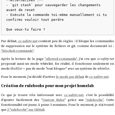
**Alternatives :**

- `git stash` pour sauvegarder les changements 
avant de reset

- Exécute la commande toi-même manuellement si tu 
confirms vouloir tout perdre

Par défaut,
cc-safety-net
contient peu de règles : il bloque les commandes
de suppression sur le système de fichiers et git, comme documenté ici :
"blocked-commands"
.
Après la lecture de la page
"allowed-commands"
, j'ai cru que
cc-safety-net
proposait aussi un mode whitelist. En réalité, il fonctionne seulement en
mode
blocklist
— pas de mode "tout bloquer" avec un système de
whitelist
.
Pour le moment, j'ai décidé d'activer
le mode par défaut
de
cc-safety-net
.
Création de rulebooks pour mon projet homelab
Ce que je trouve très intéressant avec
cc-safety-net
, c'est la possibilité
d'ajouter facilement des "
Custom Rules
" grâce aux
"rulebooks"
. Cette
fonctionnalité est jeune, à peine 3 semaines. Pour le moment, je n'ai trouvé
que
2 "rulebooks" sur GitHub
.