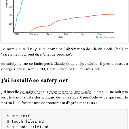
Le nom
combine l'abréviation de Claude Code ("cc") et
cc-safety-net
"safety net", qui veut dire "filet de sécurité".
cc-safety-net
ne se limite pas à
Claude Code
et
OpenCode
: il prend aussi en
charge Codex, Gemini CLI, GitHub Copilot CLI et Kimi Code.
J'ai installé cc-safety-net
J'ai installé
cc-safety-net
sur
mon instance OpenCode
. Bien qu'il ne soit pas
visible dans la liste des plugins de l'interface OpenCode — ce qui semble
normal — il fonctionne correctement d'après mes tests :
$ git init

$ touch file1.md

$ git add file1.md
