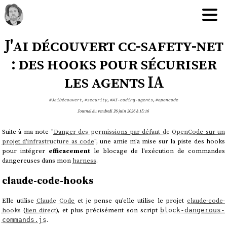
J'ai découvert cc-safety-net
: des hooks pour sécuriser
les agents IA
#JaiDécouvert
,
#security
,
#AI-coding-agents
,
#opencode
Journal du vendredi 26 juin 2026 à 15:16
Suite à ma note "
Danger des permissions par défaut de OpenCode sur un
projet d'infrastructure as code
", une amie m'a mise sur la piste des hooks
pour intégrer
efficacement
le blocage de l'exécution de commandes
dangereuses dans mon
harness
.
claude-code-hooks
Elle utilise
Claude Code
et je pense qu'elle utilise le projet
claude-code-
hooks
(
lien direct
), et plus précisément son script
block-dangerous-
.
commands.js