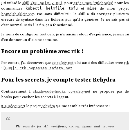
J'ai utilisé le
skill
pour
créer mes "rulebooks"
pour les
/cc-safety-net
commandes
,
,
et
de mon projet
kubectl
helmfile
tofu
mise
homelab.sklein.xyz
. Pas sans difficulté : le skill a dû corriger plusieurs
erreurs de syntaxe dans les fichiers
json
qu'il a générés. Je ne sais pas si
c'est normal. Mais à la fin, ça a fonctionné.
Je viens de configurer tout cela, je n'ai aucun retour d'expérience, j'essaierai
d'en donner un d'ici une semaine.
Encore un problème avec rtk !
Par contre, j'ai découvert que
cc-safety-net
a lui aussi des difficultés avec
rtk
:
.
[Bug]: rtk bypasses safety net
Pour les secrets, je compte tester Rehydra
Contrairement à
claude-code-hooks
,
cc-safety-net
ne propose pas de
hooks pour cacher les secrets à l'agent.
#
JaiDécouvert
le projet
rehydra
qui me semble très intéressant :
PII security for AI workflows, coding agents and browser