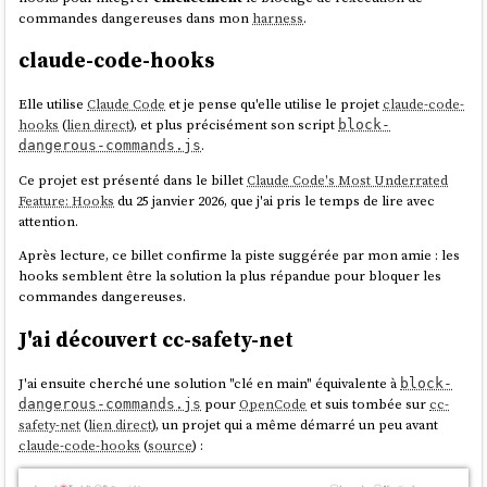
commandes dangereuses dans mon
harness
.
claude-code-hooks
Elle utilise
Claude Code
et je pense qu'elle utilise le projet
claude-code-
hooks
(
lien direct
), et plus précisément son script
block-
.
dangerous-commands.js
Ce projet est présenté dans le billet
Claude Code's Most Underrated
Feature: Hooks
du 25 janvier 2026, que j'ai pris le temps de lire avec
attention.
Après lecture, ce billet confirme la piste suggérée par mon amie : les
hooks semblent être la solution la plus répandue pour bloquer les
commandes dangereuses.
J'ai découvert cc-safety-net
J'ai ensuite cherché une solution "clé en main" équivalente à
block-
pour
OpenCode
et suis tombée sur
cc-
dangerous-commands.js
safety-net
(
lien direct
), un projet qui a même démarré un peu avant
claude-code-hooks
(
source
) :