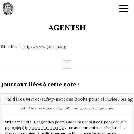
agentsh
Site officiel :
https://www.agentsh.org
Journaux liées à cette note :
J'ai découvert cc-safety-net : des hooks pour sécuriser les ag
#JaiDécouvert
,
#security
,
#AI-coding-agents
,
#opencode
Suite à ma note "
Danger des permissions par défaut de OpenCode sur
un projet d'infrastructure as code
", une amie m'a mise sur la piste des
hooks pour intégrer
efficacement
le blocage de l'exécution de