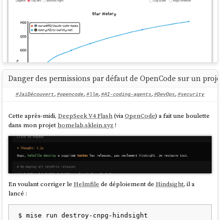
Danger des permissions par défaut de OpenCode sur un projet
#JaiDécouvert
,
#opencode
,
#llm
,
#AI-coding-agents
,
#DevOps
,
#security
Cette après-midi,
DeepSeek V4 Flash
(via
OpenCode
) a fait une boulette
dans mon projet
homelab.sklein.xyz
!
Le nom
combine l'abréviation de Claude Code ("cc")
cc-safety-net
et "safety net", qui veut dire "filet de sécurité".
cc-safety-net
ne se limite pas à
Claude Code
et
OpenCode
: il prend
aussi en charge Codex, Gemini CLI, GitHub Copilot CLI et Kimi Code.
En voulant corriger le
Helmfile
de déploiement de
Hindsight
, il a
lancé :
J'ai installé cc-safety-net
J'ai installé
cc-safety-net
sur
mon instance OpenCode
. Bien qu'il ne soit