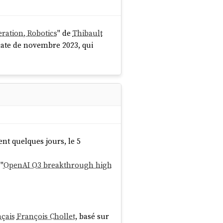
eration, Robotics
" de
Thibault
ate de novembre 2023, qui
ment quelques jours, le 5
"
OpenAI O3 breakthrough high
nçais
François Chollet
, basé sur