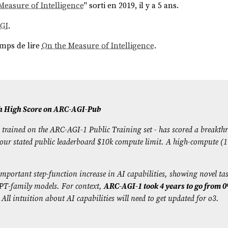
Measure of Intelligence
" sorti en 2019, il y a 5 ans.
GI
.
mps de lire
On the Measure of Intelligence
.
h High Score on ARC-AGI-Pub
 trained on the ARC-AGI-1 Public Training set - has scored a breakt
t our stated public leaderboard $10k compute limit. A high-compute (
important step-function increase in AI capabilities, showing novel ta
GPT-family models. For context,
ARC-AGI-1 took 4 years to go from 0
. All intuition about AI capabilities will need to get updated for o3.