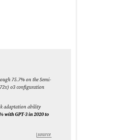
hrough 75.7% on the Semi-
172x) o3 configuration
sk adaptation ability
% with GPT-3 in 2020 to
source