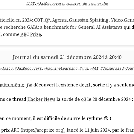
#AGI
,
#JaiDécouvert
,
#papier-de-recherche
tificielle en 2024: COT, Q*, Agents, Gaussian Splatting, Video Gen
de recherche
GAIA: a benchmark for General AI Assistants
qui d
I
, comme
ARC Prize
.
Journal du samedi 21 décembre 2024 à 20:40
#JaiLu
,
#JaiDécouvert
,
#MachineLearning
,
#llm
,
#AGI
,
#JaimeraisUnJour
matin même
, j'ai découvert l'existence de
o1
, sortie il y a seule
ans ce thread
Hacker News
la sortie de
o3
le 20 décembre 2024 : 
en ce moment, il est difficile de suivre le rythme 😮 !
e prix
ARC
(
https://arcprize.org
),
lancé le 11 juin 2024
, par le
fra