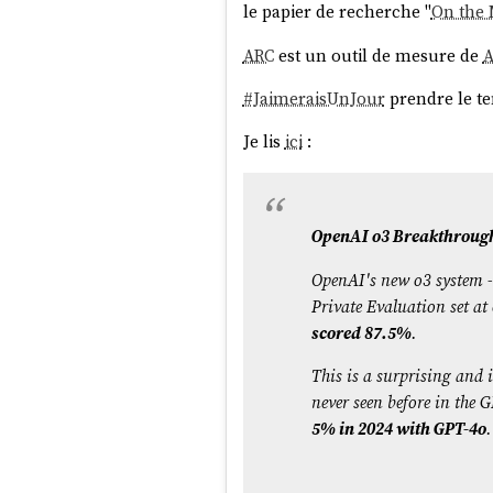
le papier de recherche "
On the 
ARC
est un outil de mesure de
A
#
JaimeraisUnJour
prendre le te
Je lis
ici
:
OpenAI o3 Breakthroug
OpenAI's new o3 system -
Private Evaluation set a
scored 87.5%
.
This is a surprising and 
never seen before in the 
5% in 2024 with GPT-4o