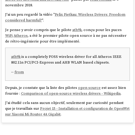
novembre 2018.
J'ai un peu regardé la vidéo "
Felix Fietkau: Wireless Drivers: Freedom
considered harmful?
".
Je pense y avoir compris que le pilote
ath9k
, conçu pour les puces
WiFi
Atheros
, a été le premier pilote open source à ne pas nécessiter
de rétro-ingénierie pour être implémenté.
ath9k
is a completely FOSS wireless driver for all Atheros IEEE
802.11n PCI/PCI-Express and AHB WLAN based chipsets.
--
from
Depuis, je constate que la liste des pilotes
open source
est assez bien
fournie :
Comparison of open-source wireless drivers - Wikipedia
.
J'ai étudié cela sans aucun objectif, seulement par curiosité pendant
que je travaillais sur
Projet 15 - Installation et configuration de OpenWrt
sur Xiaomi Mi Router 4A Gigabit
.