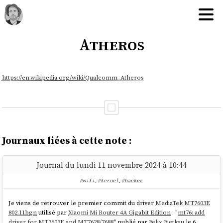
Atheros
https://en.wikipedia.org/wiki/Qualcomm_Atheros
Journaux liées à cette note :
Journal du lundi 11 novembre 2024 à 10:44
#wifi
,
#kernel
,
#hacker
Je viens de retrouver le premier commit du driver
MediaTek MT7603E
802.11bgn
utilisé par
Xiaomi Mi Router 4A Gigabit Edition
: "
mt76: add
driver for MT7603E and MT7628/7688
" publié par
Felix Fietkau
le 6