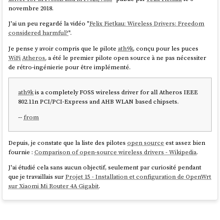
novembre 2018.
J'ai un peu regardé la vidéo "
Felix Fietkau: Wireless Drivers: Freedom
considered harmful?
".
Je pense y avoir compris que le pilote
ath9k
, conçu pour les puces
WiFi
Atheros
, a été le premier pilote open source à ne pas nécessiter
de rétro-ingénierie pour être implémenté.
ath9k
is a completely FOSS wireless driver for all Atheros IEEE
802.11n PCI/PCI-Express and AHB WLAN based chipsets.
--
from
Depuis, je constate que la liste des pilotes
open source
est assez bien
fournie :
Comparison of open-source wireless drivers - Wikipedia
.
J'ai étudié cela sans aucun objectif, seulement par curiosité pendant
que je travaillais sur
Projet 15 - Installation et configuration de OpenWrt
sur Xiaomi Mi Router 4A Gigabit
.