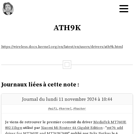
ath9k
https://wireless.docs.kernel.org/en/latest/en/users/drivers/ath9k.html
Journaux liées à cette note :
Journal du lundi 11 novembre 2024 à 10:44
#wifi
,
#kernel
,
#hacker
Je viens de retrouver le premier commit du driver
MediaTek MT7603E
802.11bgn
utilisé par
Xiaomi Mi Router 4A Gigabit Edition
: "
mt76: add
driver for MT7603E and MT7628/7688
" publié par
Felix Fietkau
le 6