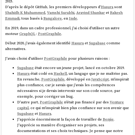
2015.
D'après le dépôt GitHub, les premiers développeurs d'
Hasura
sont
Shahidh K Muhammed
,
Vamshi Surabhi
,
Aravind Shankar
et
Rakesh
Emmadi
, tous basés à
Bangalore
, en
Inde
.
En 2019, dans un cadre professionnel, j'ai choisi d'utiliser un autre
moteur
GraphQL
:
PostGraphile
.
Début 2020, j'avais également identifié
Hasura
et
Supabase
comme
alternatives.
J'avais choisi d'utiliser
PostGraphile
pour plusieurs raisons :
Supabase
était encore un jeune projet, lancé en octobre 2019.
Hasura
était codé en
Haskell
, un langage que je ne maîtrise pas.
En revanche,
PostGraphile
, développé en
JavaScript
, m'inspirait
plus confiance, car je savais que j'avais les compétences
nécessaires si je devais intervenir sur son code source, par
exemple, pour corriger un bug.
D'autre part,
PostGraphile
n'était pas financé par des
Venture
capital
, ce qui m'inspirait bien plus confiance sur son avenir que
Supabase
et
Hasura
.
J'apprécie énormément la façon de travailler de
Benjie
.
J'apprécie sa manière d'organiser ses projets, ses
documentations et ses choix techniques. Je pense que notre