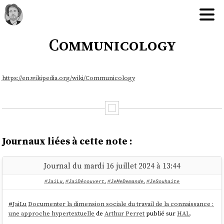
Communicology
https://en.wikipedia.org/wiki/Communicology
Journaux liées à cette note :
Journal du mardi 16 juillet 2024 à 13:44
#JaiLu
,
#JaiDécouvert
,
#JeMeDemande
,
#JeSouhaite
#
JaiLu
Documenter la dimension sociale du travail de la connaissance :
une approche hypertextuelle
de
Arthur Perret
publié sur
HAL
.