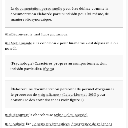
La
documentation personnelle
peut être définie comme la
documentation élaborée par un individu pour lui-même, de
manière idiosyncrasique.
#
JaiDécouvert
le mot
Idiosyncrasique
.
#
JeMeDemande
si la condition « pour lui-même » est dépassable ou
non 🤔.
(Psychologie) Caractères propres au comportement d’un
individu particulier. (
from
).
Élaborer une documentation personnelle permet d’organiser
le processus de
« signifiance » (Leleu-Merviel, 2010)
pour
construire des connaissances (voir figure 1).
#
JaiDécouvert
la chercheuse
Sylvie Leleu-Merviel
.
#
JeSouhaite
lire
Le sens aux interstices, émergence de reliances