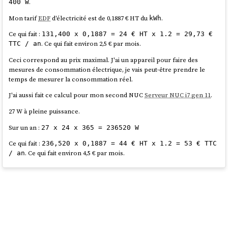
.
400 W
Mon tarif
EDF
d'électricité est de 0,1887 € HT du
.
kWh
Ce qui fait :
131,400 x 0,1887 = 24 € HT x 1.2 = 29,73 €
. Ce qui fait environ 2,5 € par mois.
TTC / an
Ceci correspond au prix maximal. J'ai un appareil pour faire des
mesures de consommation électrique, je vais peut-être prendre le
temps de mesurer la consommation réel.
J'ai aussi fait ce calcul pour mon second NUC
Serveur NUC i7 gen 11
.
27 W à pleine puissance.
Sur un an :
27 x 24 x 365 = 236520 W
Ce qui fait :
236,520 x 0,1887 = 44 € HT x 1.2 = 53 € TTC
. Ce qui fait environ 4,5 € par mois.
/ an