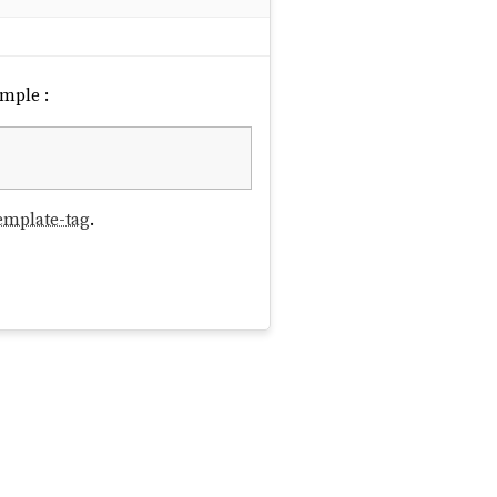
emple :
emplate-tag
.