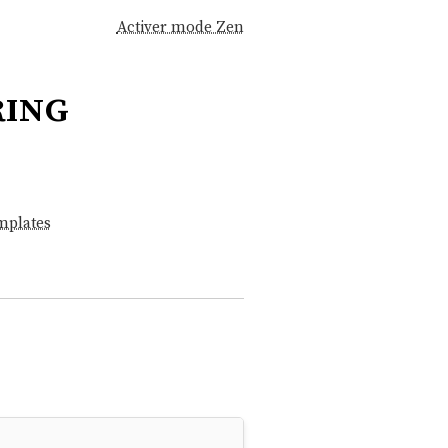
Activer mode Zen
ring
mplates