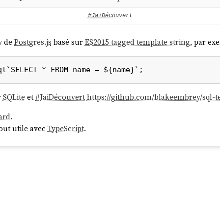
#JaiDécouvert
ry de
Postgres.js
basé sur
ES2015 tagged template string
, par ex
r
SQLite
et
#
JaiDécouvert
https://github.com/blakeembrey/sql-t
ard
.
out utile avec
TypeScript
.