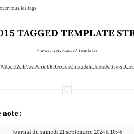
orer tous les tags
015 tagged template st
#javascript
,
#tagged_templates
-US/docs/Web/JavaScript/Reference/Template_literals#tagged_te
 note :
Journal du samedi 21 septembre 2024 à 10:46