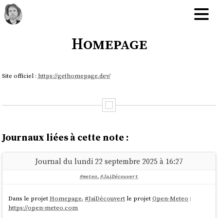
Homepage
Site officiel :
https://gethomepage.dev/
Journaux liées à cette note :
Journal du lundi 22 septembre 2025 à 16:27
#meteo
,
#JaiDécouvert
Dans le projet
Homepage
,
#
JaiDécouvert
le projet
Open-Meteo
:
https://open-meteo.com