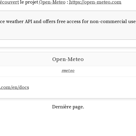
Découvert
le projet
Open-Meteo
:
https://open-meteo.com
e weather API and offers free access for non-commercial use. 
Open-Meteo
#meteo
o.com/en/docs
Dernière page.