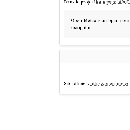
Dans le projet
Homepage
,
#
Jai
Open-Meteo is an open-sourc
using it n
Site officiel :
https://open-mete