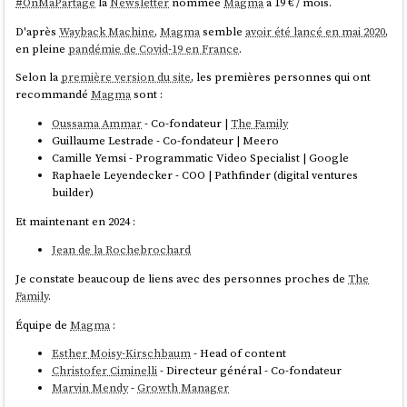
#
OnMaPartagé
la
Newsletter
nommée
Magma
à 19 € / mois.
D'après
Wayback Machine
,
Magma
semble
avoir été lancé en mai 2020
,
en pleine
pandémie de Covid-19 en France
.
Selon la
première version du site
, les premières personnes qui ont
recommandé
Magma
sont :
Oussama Ammar
- Co-fondateur |
The Family
Guillaume Lestrade - Co-fondateur | Meero
Camille Yemsi - Programmatic Video Specialist | Google
Raphaele Leyendecker - COO | Pathfinder (digital ventures
builder)
Et maintenant en 2024 :
Jean de la Rochebrochard
Je constate beaucoup de liens avec des personnes proches de
The
Family
.
Équipe de
Magma
:
Esther Moisy-Kirschbaum
- Head of content
Christofer Ciminelli
- Directeur général - Co-fondateur
Marvin Mendy
-
Growth Manager