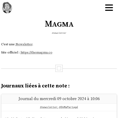
Magma
#newsletter
C'est une
Newsletter
.
Site officiel :
https://themagma.co
Journaux liées à cette note :
Journal du mercredi 09 octobre 2024 à 10:06
#newsletter
,
#OnMaPartagé