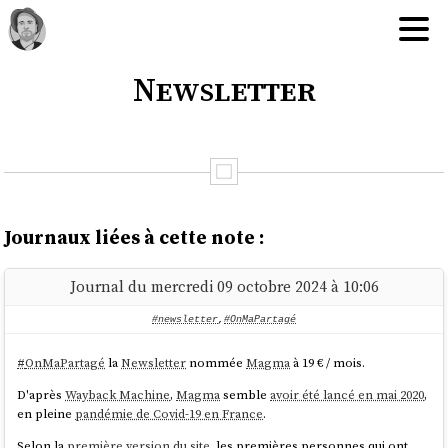
Newsletter
Journaux liées à cette note :
Journal du mercredi 09 octobre 2024 à 10:06
#newsletter
,
#OnMaPartagé
#
OnMaPartagé
la
Newsletter
nommée
Magma
à 19 € / mois.
D'après
Wayback Machine
,
Magma
semble
avoir été lancé en mai 2020
,
en pleine
pandémie de Covid-19 en France
.
Selon la
première version du site
, les premières personnes qui ont