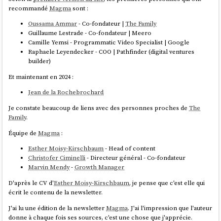
recommandé
Magma
sont :
Oussama Ammar
- Co-fondateur |
The Family
Guillaume Lestrade - Co-fondateur | Meero
Camille Yemsi - Programmatic Video Specialist | Google
Raphaele Leyendecker - COO | Pathfinder (digital ventures
builder)
Et maintenant en 2024 :
Jean de la Rochebrochard
Je constate beaucoup de liens avec des personnes proches de
The
Family
.
Équipe de
Magma
:
Esther Moisy-Kirschbaum
- Head of content
Christofer Ciminelli
- Directeur général - Co-fondateur
Marvin Mendy
-
Growth Manager
D'après le CV d'
Esther Moisy-Kirschbaum
, je pense que c'est elle qui
écrit le contenu de la newsletter.
J'ai lu une édition de la newsletter
Magma
. J'ai l'impression que l'auteur
donne à chaque fois ses sources, c'est une chose que j'apprécie.