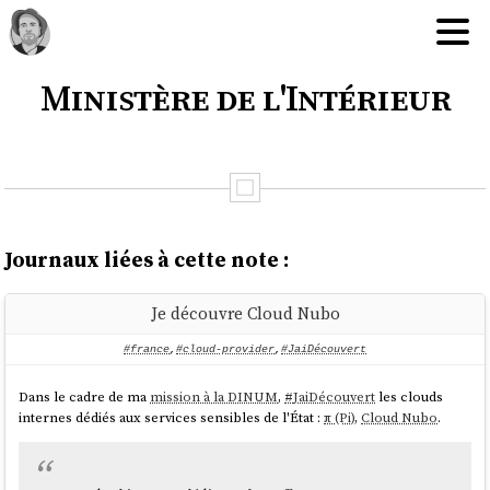
Ministère de l'Intérieur
Journaux liées à cette note :
Je découvre Cloud Nubo
#france
,
#cloud-provider
,
#JaiDécouvert
Dans le cadre de ma
mission à la DINUM
,
#
JaiDécouvert
les clouds
internes dédiés aux services sensibles de l'État :
π (Pi)
,
Cloud Nubo
.