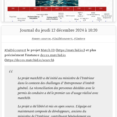
Journal du jeudi 12 décembre 2024 à 10:20
#open-source
,
#JaiDécouvert
,
#Jadore
(
source
)
Ressources que j'ai trouvées intéressantes sur ce sujet :
#
JaiDécouvert
le projet
Match ID
(
https://matchid.io/
) et plus
précisément l'instance
deces.matchid.io
Les pages 11 pages de "Le Cloud pour les administrations"
(
https://deces.matchid.io/search
).
Circulaire n° 6282-SG du 5 juillet 2021 relative à la doctrine
d’utilisation de l’informatique en nuage par l’État
Le cloud souverain a encore du mal à faire son chemin
Le projet matchID a été initié au ministère de l'Intérieur
dans le contexte des challenges d' Entrepreneur d'intérêt
général. La réconciliation des personnes décédées avec le
permis de conduire a été le premier cas d'usage réalisé avec
matchID.
Le projet a été libéré et mis en open source. L'équipe est
maintenant composée de développeurs, anciens du
ministère de l'Intérieur, contribuant bénévolement au