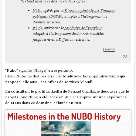
Ce cloud interne se décline en deux offres :
Nubo
, opérée par la
Direction générale des Finances
publiques (DGFiP)
, adaptée à l’hébergement de
données sensibles,
π (Pi)
, opérée par le
Ministère de l'Intérieur
,
adaptée à l’hébergement de données sensibles
jusqu’au niveau Diffusion restreinte.
source
"Nubo"
signifie "Nuage"
en
esperanto
.
Cloud Nubo
ne doit pas être confondu avec la
coopérative
Nubo
qui
propose, elle aussi, des offres de services "cloud".
En consultant le profil LinkedIn de
Renaud Chaillat
, je découvre que le
projet
Cloud Nubo
a été lancé en 2015 et s'appuie sur une expérience
de 14 ans dans ce domaine, débutée en 2001.