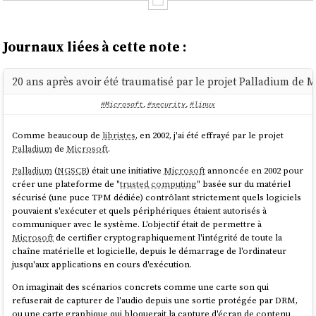
Journaux liées à cette note :
20 ans après avoir été traumatisé par le projet Palladium de M
#Microsoft
,
#security
,
#linux
Comme beaucoup de
libristes
, en 2002, j'ai été effrayé par le projet
Palladium
de
Microsoft
.
Palladium
(
NGSCB
) était une initiative
Microsoft
annoncée en 2002 pour
créer une plateforme de "
trusted computing
" basée sur du matériel
sécurisé (une puce TPM dédiée) contrôlant strictement quels logiciels
pouvaient s'exécuter et quels périphériques étaient autorisés à
communiquer avec le système. L'objectif était de permettre à
Microsoft
de certifier cryptographiquement l'intégrité de toute la
chaîne matérielle et logicielle, depuis le démarrage de l'ordinateur
jusqu'aux applications en cours d'exécution.
On imaginait des scénarios concrets comme une carte son qui
refuserait de capturer de l'audio depuis une sortie protégée par DRM,
ou une carte graphique qui bloquerait la capture d'écran de contenu