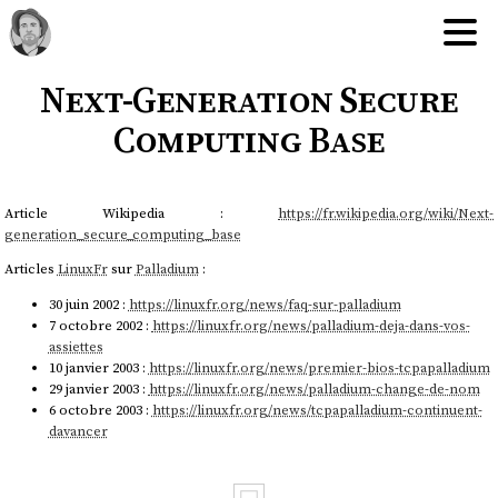
Next-Generation Secure
Computing Base
Article Wikipedia :
https://fr.wikipedia.org/wiki/Next-
generation_secure_computing_base
Articles
LinuxFr
sur
Palladium
:
30 juin 2002 :
https://linuxfr.org/news/faq-sur-palladium
7 octobre 2002 :
https://linuxfr.org/news/palladium-deja-dans-vos-
assiettes
10 janvier 2003 :
https://linuxfr.org/news/premier-bios-tcpapalladium
29 janvier 2003 :
https://linuxfr.org/news/palladium-change-de-nom
6 octobre 2003 :
https://linuxfr.org/news/tcpapalladium-continuent-
davancer