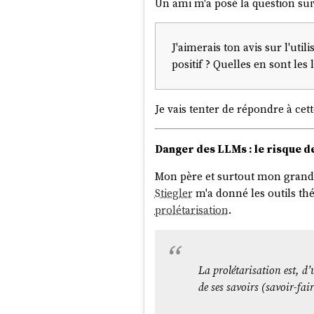
Un ami m'a posé la question sui
Vos retours sont toujours
J'aimerais ton avis sur l'util
positif ? Quelles en sont les 
Quelques observations personnel
Je vais tenter de répondre à cet
Fortran et Cobol : Je pens
Danger des LLMs : le risque d
toujours été devant. J'ai
Pascal
: L'un de mes prem
Mon père et surtout mon grand-p
1 à partir de 1980.
Stiegler
m'a donné les outils th
J'observe que quand j'ai a
prolétarisation
.
Ada
: Je ne m'attendais pas
Pascal en 1988. Et au pas
entreprise à capitaux mi
C
: C'est impressionnant d
La prolétarisation est, d
Perl
: Il a eu sa petite heu
de ses savoirs (savoir-fair
développement web. En re