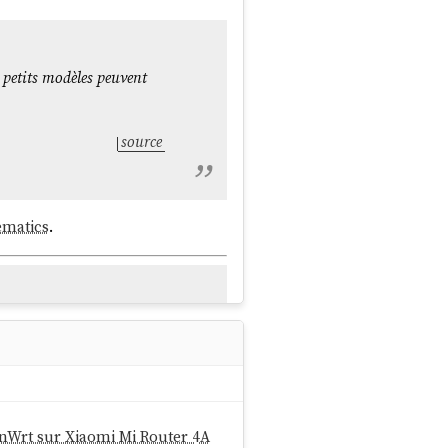
place.
es petits modèles peuvent
source
ematics
.
st de présenter une
source
penWrt sur Xiaomi Mi Router 4A