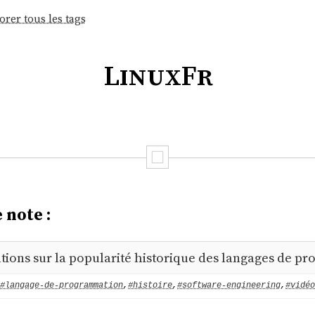
orer tous les tags
LinuxFr
 note :
tions sur la popularité historique des langages de p
#langage-de-programmation
,
#histoire
,
#software-engineering
,
#vidéo