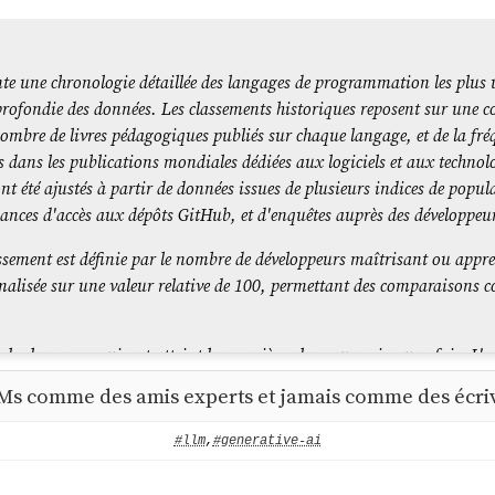
ente une chronologie détaillée des langages de programmation les plus 
profondie des données. Les classements historiques reposent sur une 
ombre de livres pédagogiques publiés sur chaque langage, et de la fréq
dans les publications mondiales dédiées aux logiciels et aux technolo
ont été ajustés à partir de données issues de plusieurs indices de popul
nces d'accès aux dépôts GitHub, et d'enquêtes auprès des développeu
assement est définie par le nombre de développeurs maîtrisant ou app
rmalisée sur une valeur relative de 100, permettant des comparaisons co
 les langages qui ont atteint la première place au moins une fois. L'e
ui ne sont plus officiellement maintenus et ne disposent plus d'une 
 LLMs comme des amis experts et jamais comme des écri
#llm
,
#generative-ai
corrigées par rapport à la vidéo précédente. J'ai également étendu la c
 1958, et ajouté de nouvelles données pour 2023, 2024 et 2025.