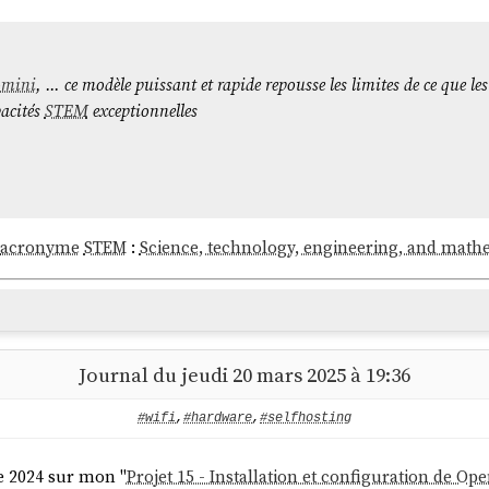
e paragraphes pour mon notes.sklein.xyz
teurs, je ne demande jamais à un
LLM
de rédiger un texte à ma 
-mini
, ... ce modèle puissant et rapide repousse les limites de ce que l
pacités
STEM
exceptionnelles
acronyme
STEM
:
Science, technology, engineering, and math
rs de la divulgation d’un nouveau modèle (chez OpenAI en tout cas) e
Journal du jeudi 20 mars 2025 à 19:36
el point notre modèle est dangereux ou inoffensif".
#wifi
,
#hardware
,
#selfhosting
e 2024 sur mon "
Projet 15 - Installation et configuration de O