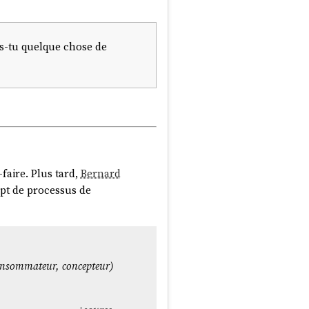
source
res-tu quelque chose de
surpris,
Fortran
semble avoir
pas que
Pascal
avait été numéro
faire. Plus tard,
Bernard
pt de processus de
uis 1985.
ins à le voir passer devant
e CII-Honeywell-Bull : une
 consommateur, concepteur)
avant que je commence le
en comment
Java
et
PHP
ont