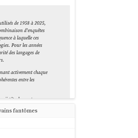
utilisés de 1958 à 2025,
combinaison d'enquêtes
uence à laquelle ces
gies. Pour les années
arité des langages de
rs.
renant activement chaque
hérentes entre les
moji tête de mort
communauté de
vains fantômes
hronologie de près d'une