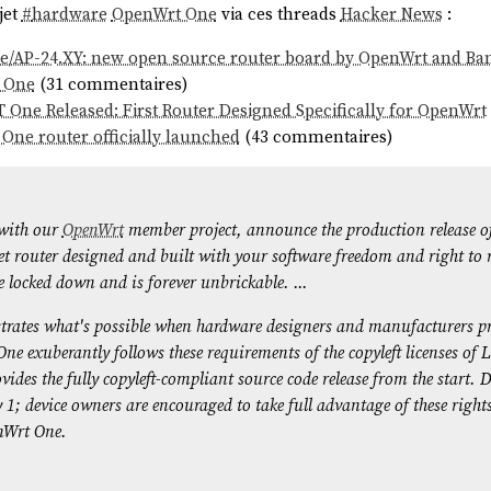
ojet
#
hardware
OpenWrt One
via ces threads
Hacker News
:
stem Card
, concept qui semble avoir été introduit par
Meta
en fé
g how AI systems work
» (je n'ai pas lu l'article).
/AP-24.XY: new open source router board by OpenWrt and Ba
 One
(31 commentaires)
One Released: First Router Designed Specifically for OpenWrt
One router officially launched
(43 commentaires)
échec dans le respect de cette hiérarchie des normes est nommé "
jailbr
 with our
OpenWrt
member project, announce the production release o
so
ernet router designed and built with your software freedom and right to
 locked down and is forever unbrickable. ...
ates what's possible when hardware designers and manufacturers pri
One exuberantly follows these requirements of the copyleft licenses of
search
.
ides the fully copyleft-compliant source code release from the start. D
 1; device owners are encouraged to take full advantage of these right
enWrt One.