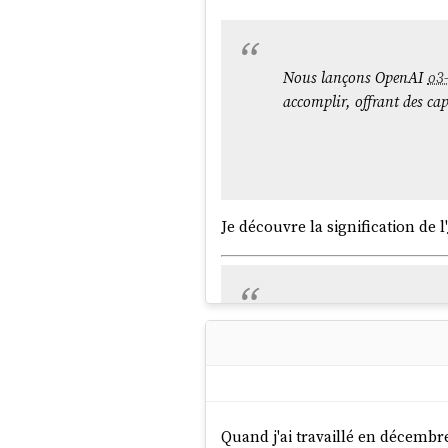
Prompt - Reformulation d
Par respect pour mes interlocu
Nous lançons OpenAI
o3
accomplir, offrant des ca
Je découvre la signification de l'
Une procédure standard lo
"
System Card
", aka "à qu
Quand j'ai travaillé en décembr