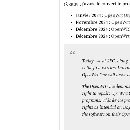
Gigabit
", j'avais découvert le pr
#
JaiDécouvert
le concept de
Sy
new resource for understandin
Janvier 2024 :
OpenWrt One
Novembre 2024 :
OpenWrt
Décembre 2024 :
OpenWRT 
#
JaiDécouvert
:
Décembre 2024 :
OpenWrt 
Un 
Today, we at SFC, along
is the first wireless Int
OpenWrt One will never be
The OpenWrt One demonstr
right to repair; OpenWrt 
#
JaiDécouvert
ChatGPT Deep Re
programs. This device prov
Je retiens :
rights as intended on Day
the software on their Op