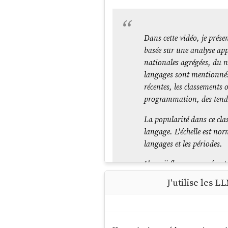
Dans cette vidéo, je prés
basée sur une analyse ap
nationales agrégées, du n
langages sont mentionnés 
récentes, les classements 
programmation, des tenda
La popularité dans ce cl
langage. L'échelle est no
langages et les périodes.
L'emoji flamme représente
représente les langages q
J'utilise les
développeurs active.
Plusieurs erreurs ont été 
décennie, en remontant à