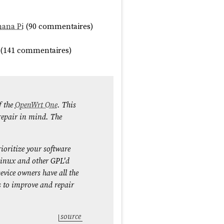
vrier 2022 : «
System Cards, a
nana Pi
(90 commentaires)
(141 commentaires)
eak
".
f the
OpenWrt One
. This
urce
 repair in mind. The
oritize your software
 Linux and other GPL'd
evice owners have all the
s to improve and repair
source