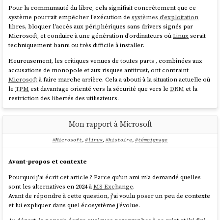
Pour la communauté du libre, cela signifiait concrètement que ce
système pourrait empêcher l'exécution de
systèmes d'exploitation
libres, bloquer l'accès aux périphériques sans drivers signés par
Microsoft, et conduire à une génération d'ordinateurs où
Linux
serait
techniquement banni ou très difficile à installer.
Heureusement, les critiques venues de toutes parts , combinées aux
accusations de monopole et aux risques antitrust, ont contraint
Microsoft
à faire marche arrière. Cela a abouti à la situation actuelle où
le
TPM
est davantage orienté vers la sécurité que vers le
DRM
et la
restriction des libertés des utilisateurs.
Cet épisode a eu des conséquences durables pour moi : depuis, dès
que j'entendais parler de puce de sécurité ou de
TPM
, j'avais
Mon rapport à Microsoft
immédiatement une réaction de rejet, parce que cela évoquait pour
moi vendor lock-in, restrictions et contrôle par
Microsoft
. Je n'ai
#Microsoft
,
#linux
,
#histoire
,
#témoignage
jamais cherché à en savoir plus.
Avant-propos et contexte
C'est seulement en septembre 2025, lors de mon exploration du
filesystem
fs-verity
, que j'ai découvert que les fonctionnalités du
TPM2
Pourquoi j'ai écrit cet article ? Parce qu'un ami m'a demandé quelles
sont en réalité très intéressantes et peuvent servir des objectifs de
sont les alternatives en 2024 à
MS Exchange
.
sécurité légitimes, très bien supportées par
Linux
.
Avant de répondre à cette question, j'ai voulu poser un peu de contexte
et lui expliquer dans quel écosystème j'évolue.