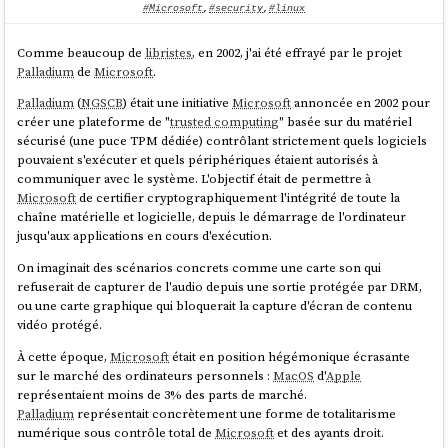
#Microsoft
,
#security
,
#linux
Comme beaucoup de
libristes
, en 2002, j'ai été effrayé par le projet
Palladium
de
Microsoft
.
Palladium
(
NGSCB
) était une initiative
Microsoft
annoncée en 2002 pour
créer une plateforme de "
trusted computing
" basée sur du matériel
sécurisé (une puce TPM dédiée) contrôlant strictement quels logiciels
pouvaient s'exécuter et quels périphériques étaient autorisés à
communiquer avec le système. L'objectif était de permettre à
Microsoft
de certifier cryptographiquement l'intégrité de toute la
chaîne matérielle et logicielle, depuis le démarrage de l'ordinateur
jusqu'aux applications en cours d'exécution.
On imaginait des scénarios concrets comme une carte son qui
refuserait de capturer de l'audio depuis une sortie protégée par DRM,
ou une carte graphique qui bloquerait la capture d'écran de contenu
vidéo protégé.
À cette époque,
Microsoft
était en position hégémonique écrasante
sur le marché des ordinateurs personnels :
MacOS
d'
Apple
représentaient moins de 3% des parts de marché.
Palladium
représentait concrètement une forme de totalitarisme
numérique sous contrôle total de
Microsoft
et des ayants droit.