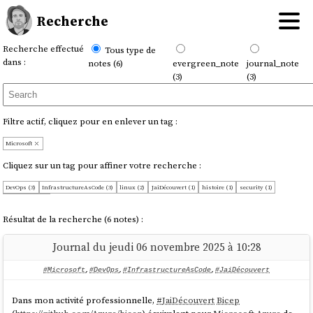
Recherche
Recherche effectué
Tous type de
dans :
notes (6)
evergreen_note
journal_note
(3)
(3)
Filtre actif, cliquez pour en enlever un tag :
Microsoft
Cliquez sur un tag pour affiner votre recherche :
DevOps (3)
InfrastructureAsCode (3)
linux (2)
JaiDécouvert (1)
histoire (1)
security (1)
témoignage (1)
Résultat de la recherche (6 notes) :
Journal du jeudi 06 novembre 2025 à 10:28
#Microsoft
,
#DevOps
,
#InfrastructureAsCode
,
#JaiDécouvert
Dans mon activité professionnelle,
#
JaiDécouvert
Bicep