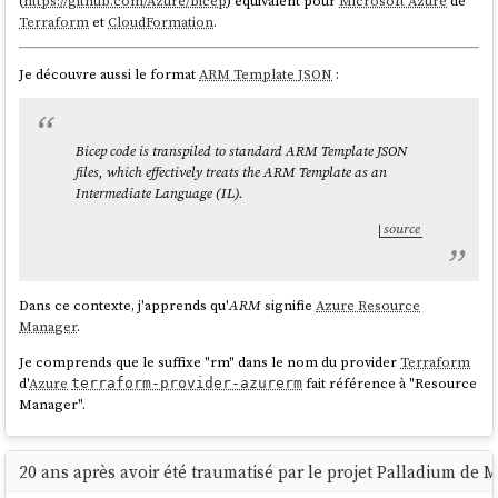
(
https://github.com/Azure/bicep
) équivalent pour
Microsoft Azure
de
Terraform
et
CloudFormation
.
Je découvre aussi le format
ARM Template JSON
:
Bicep code is transpiled to standard ARM Template JSON
files, which effectively treats the ARM Template as an
Intermediate Language (IL).
source
Dans ce contexte, j'apprends qu'
ARM
signifie
Azure Resource
Manager
.
Je comprends que le suffixe "rm" dans le nom du provider
Terraform
d'
Azure
fait référence à "Resource
terraform-provider-azurerm
Manager".
20 ans après avoir été traumatisé par le projet Palladium de M