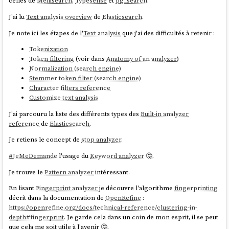
celles de
Meilisearch
,
Typesense
et
pg_search
.
J'ai lu
Text analysis overview
de
Elasticsearch
.
Je note ici les étapes de l'
Text analysis
que j'ai des difficultés à retenir :
Tokenization
Token filtering
(voir dans
Anatomy of an analyzer
)
Normalization (search engine)
Stemmer token filter (search engine)
Character filters reference
Customize text analysis
J'ai parcouru la liste des différents types des
Built-in analyzer
reference
de
Elasticsearch
.
Je retiens le concept de
stop analyzer
.
#
JeMeDemande
l'usage du
Keyword analyzer
🤔.
Je trouve le
Pattern analyzer
intéressant.
En lisant
Fingerprint analyzer
je découvre l'algorithme
fingerprinting
décrit dans la documentation de
OpenRefine
:
https://openrefine.org/docs/technical-reference/clustering-in-
depth#fingerprint
. Je garde cela dans un coin de mon esprit, il se peut
que cela me soit utile à l'avenir 🤔.