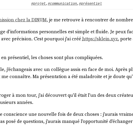
#projet
,
#communication
,
#présentiel
ission chez la DINUM
, je me retrouve à rencontrer de nombre
tage d'informations personnelles est simple et fluide. Je peu
ec précision. C'est pourquoi j'ai créé
https://sklein.xyz
, porte
en présentiel, les choses sont plus compliquées.
e, j'échangeais avec un collègue assis en face de moi. Après pl
 me connaître. Ma présentation a été maladroite et je doute q
oger à mon tour, j'ai découvert qu'il était l'un des deux créate
lusieurs années.
re conscience une nouvelle fois de deux choses : j'aurais vraime
ais pas posé de questions, j'aurais manqué l'opportunité d'échan