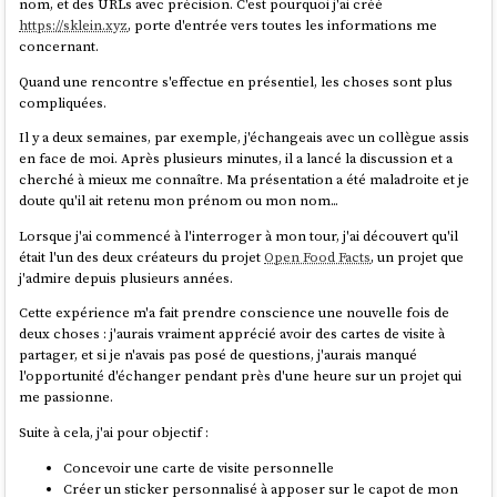
nom, et des URLs avec précision. C'est pourquoi j'ai créé
https://sklein.xyz
, porte d'entrée vers toutes les informations me
concernant.
Quand une rencontre s'effectue en présentiel, les choses sont plus
compliquées.
Il y a deux semaines, par exemple, j'échangeais avec un collègue assis
en face de moi. Après plusieurs minutes, il a lancé la discussion et a
cherché à mieux me connaître. Ma présentation a été maladroite et je
doute qu'il ait retenu mon prénom ou mon nom...
Lorsque j'ai commencé à l'interroger à mon tour, j'ai découvert qu'il
était l'un des deux créateurs du projet
Open Food Facts
, un projet que
j'admire depuis plusieurs années.
Cette expérience m'a fait prendre conscience une nouvelle fois de
deux choses : j'aurais vraiment apprécié avoir des cartes de visite à
partager, et si je n'avais pas posé de questions, j'aurais manqué
l'opportunité d'échanger pendant près d'une heure sur un projet qui
me passionne.
Suite à cela, j'ai pour objectif :
Concevoir une carte de visite personnelle
Créer un sticker personnalisé à apposer sur le capot de mon