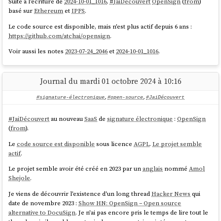
Suite à l'écriture de
2024-10-01_1016
,
#
JaiDécouvert
OpenSign
(
from
)
basé sur
Ethereum
et
IPFS
.
Le code source est disponible, mais n'est plus actif depuis 6 ans :
https://github.com/atchai/opensign
.
Voir aussi les notes
2023-07-24_2046
et
2024-10-01_1016
.
Journal du mardi 01 octobre 2024 à 10:16
#signature-électronique
,
#open-source
,
#JaiDécouvert
#
JaiDécouvert
au nouveau
SaaS
de
signature électronique
:
OpenSign
(
from
).
Le
code source est disponible
sous licence
AGPL
.
Le projet semble
actif
.
Le projet semble avoir été créé en 2023 par un
anglais
nommé
Amol
Shejole
.
Je viens de découvrir l'existence d'un long thread
Hacker News
qui
date de novembre 2023 :
Show HN: OpenSign – Open source
alternative to DocuSign
. Je n'ai pas encore pris le temps de lire tout le