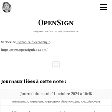
OpenSign
#signature-électronique
,
#open-source
Service de
Signature électronique
.
https://www.opensignlabs.com/
Journaux liées à cette note :
Journal du mardi 01 octobre 2024 à 10:48
#blockchain
,
#ethereum
,
#signature-électronique
,
#JaiDécouvert