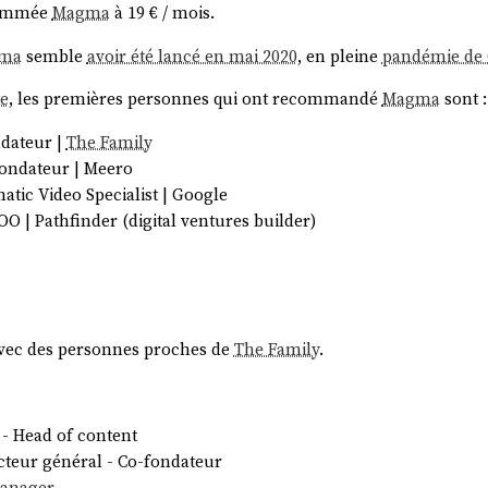
mmée
Magma
à 19 € / mois.
ma
semble
avoir été lancé en mai 2020
, en pleine
pandémie de 
te
, les premières personnes qui ont recommandé
Magma
sont :
dateur |
The Family
fondateur | Meero
tic Video Specialist | Google
O | Pathfinder (digital ventures builder)
avec des personnes proches de
The Family
.
- Head of content
cteur général - Co-fondateur
anager