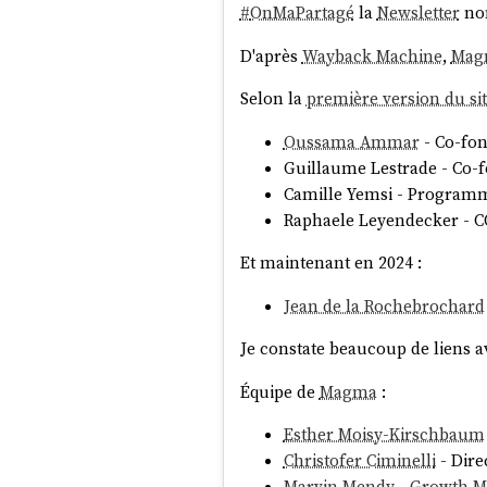
#
OnMaPartagé
la
Newsletter
no
D'après
Wayback Machine
,
Mag
Selon la
première version du si
Oussama Ammar
- Co-fon
Guillaume Lestrade - Co-
Camille Yemsi - Programma
Raphaele Leyendecker - CO
Et maintenant en 2024 :
Jean de la Rochebrochard
Je constate beaucoup de liens 
Équipe de
Magma
:
Esther Moisy-Kirschbaum
Christofer Ciminelli
- Dire
Marvin Mendy
-
Growth M