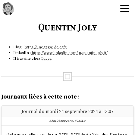
Quentin Joly
Blog :
https://une-tasse-de.cafe
LinkedIn :
https://www.linkedin.com/in/quentin-joly-it/
Il travaille chez
Lucca
Journaux liées à cette note :
Journal du mardi 24 septembre 2024 à 13:07
#JaiDécouvert
,
#JaiLu
#
JaiLu
un excellent article sur
NATS
:
NATS de A à Y
du blog
Une tasse