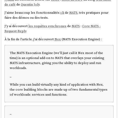
de café
de
Quentin Joly
.
J'aime beaucoup les fonctionnalités
cli
de
NATS
, très pratiques pour
faire des démos ou des tests.
J'y ai découvert
les requêtes synchrones
de
NATS
:
Core NATS -
Request-Reply
.
À la fin de l'article, j'ai découvert
Nex
(NATS Execution Engine) :
The NATS Execution Engine (we'll just call it Nex most of the
time) is an optional add-on to NATS that overlays your existing
NATS infrastructure, giving you the ability to deploy and run
workloads.
...
While you can build virtually any kind of application with Nex,
the core building blocks are made up of two fundamental types
of workloads: services and functions.
...