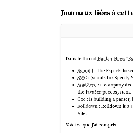
Journaux liées à cette
Dans le thread
Hacker News
"
Rs
Rsbuild
: The Rspack-based 
SWC
: (stands for Speedy W
VoidZero
: a company dedi
the JavaScript ecosystem.
Oxc
: is building a parser,
Rolldown
: Rolldown is a 
Vite.
Voici ce que j'ai compris.