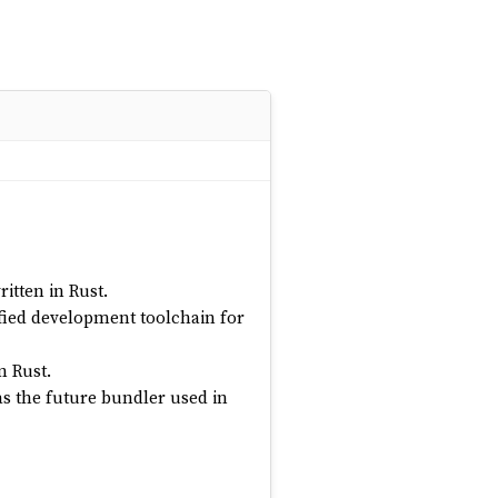
itten in Rust.
fied development toolchain for
in Rust.
as the future bundler used in