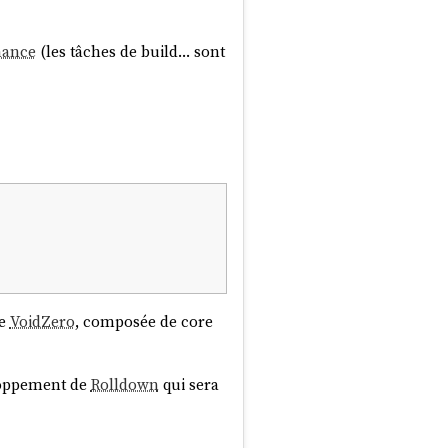
mance
(les tâches de build… sont
ée
VoidZero
, composée de core
loppement de
Rolldown
qui sera