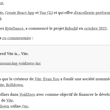
st
.
te
,
Create React App
et
Vue CLI
et qui offre
d'excellente perfor
).
hez
ByteDance
, a commencé le projet
Rsbuild
en
octobre 2023
.
is
ce commentaire
:
red Vite is… Vite.
announcing-voidzero-inc
is que le créateur de
Vite
,
Evan You
a fondé une société nomm
ite
,
Rolldown
.
dollars dans
VoidZero
avec comme objectif de financer le déve
n de
Vite
.
ldown
utilise
Oxc
.