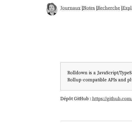
Journaux
|
Notes
|
Recherche
|
Expl
Rolldown is a JavaScript/TypeS
Rollup-compatible APIs and plu
Dépôt GitHub :
https://github.co