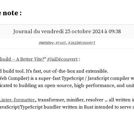
 note :
Journal du vendredi 25 octobre 2024 à 09:38
#WebDev
,
#rust
,
#JaiDécouvert
build – A Better Vite?
"
#
JaiDécouvert
:
build tool. It's fast, out-of-the-box and extensible.
eb Compiler) is a super-fast TypeScript / JavaScript compiler wr
cated to building an open-source, high-performance, and uni
Linter
,
formatter
,, transformer, minifier, resolver ... all written 
JavaScript/TypeScript bundler written in Rust intended to serve 