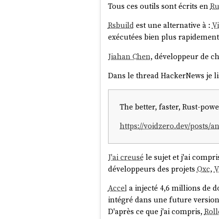
Tous ces outils sont écrits en
Ru
Rsbuild
est une alternative à :
Vi
exécutées bien plus rapidement
Jiahan Chen
, développeur de c
Dans le thread HackerNews je l
The better, faster, Rust-powe
https://voidzero.dev/posts/
J'ai creusé
le sujet et j'ai compr
développeurs des projets
Oxc
,
V
Accel
a injecté 4,6 millions de 
intégré dans une future versio
D'après ce que j'ai compris,
Rol