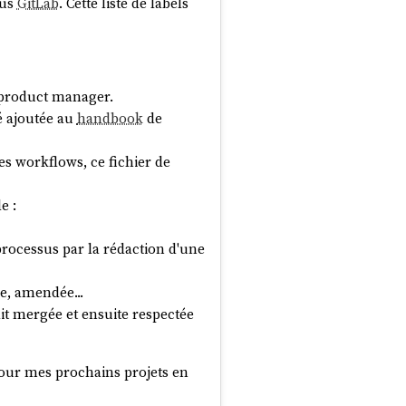
ous
GitLab
. Cette liste de labels
 product manager.
é ajoutée au
handbook
de
es workflows, ce fichier de
e :
processus par la rédaction d'une
ée, amendée...
ait mergée et ensuite respectée
 pour mes prochains projets en