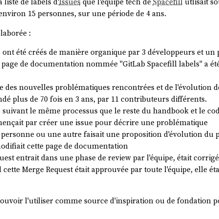
 liste de labels d'
Issues
que l'équipe tech de
Spacefill
utlisait s
f d'environ 15 personnes, sur une période de 4 ans.
élaborée :
s ont été créés de manière organique par 3 développeurs et un
 page de documentation nommée "GitLab Spacefill labels" a ét
e des nouvelles problématiques rencontrées et de l'évolution d
 plus de 70 fois en 3 ans, par 11 contributeurs différents.
 suivant le même processus que le reste du handbook et le cod
çait par créer une issue pour décrire une problématique
personne ou une autre faisait une proposition d'évolution du 
odifiait cette page de documentation
uest entrait dans une phase de review par l'équipe, était corrig
 cette Merge Request était approuvée par toute l'équipe, elle ét
e pouvoir l'utiliser comme source d'inspiration ou de fondation