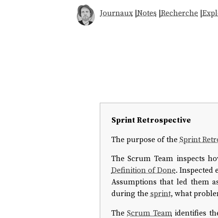
Journaux
|
Notes
|
Recherche
|
Expl
Sprint Retrospective
The purpose of the
Sprint Retr
The Scrum Team inspects how t
Definition of Done
. Inspected
Assumptions that led them as
during the
sprint
, what proble
The
Scrum Team
identifies t