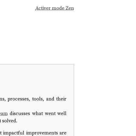
Activer mode Zen
s, processes, tools, and their
eam
discusses what went well
 solved.
ost impactful improvements are