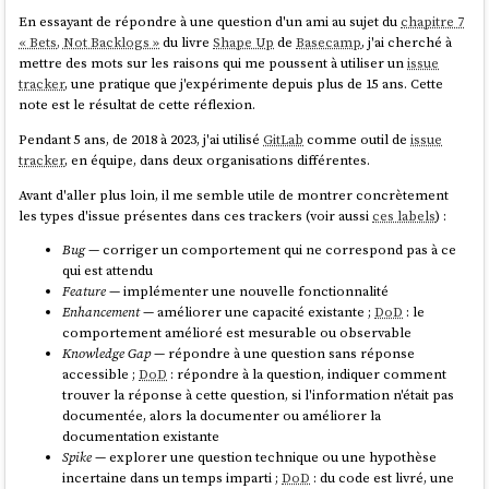
En essayant de répondre à une question d'un ami au sujet du
chapitre 7
Je ne conseille pas ces approches : elles suppriment d'un bloc ce qui
« Bets, Not Backlogs »
du livre
Shape Up
de
Basecamp
, j'ai cherché à
fait la valeur d'un
issue tracker
(voir "
Collecter les sujets dans un issue
mettre des mots sur les raisons qui me poussent à utiliser un
issue
tracker pour ne pas se répéter
").
tracker
, une pratique que j'expérimente depuis plus de 15 ans. Cette
À la place, je conseille dans un premier temps de ne pas se
note est le résultat de cette réflexion.
préoccuper de l'intégralité des issues, et de se concentrer uniquement
Pendant 5 ans, de 2018 à 2023, j'ai utilisé
GitLab
comme outil de
issue
sur les issues indiquées par ses collègues ainsi que sur celles que l'on a
tracker
, en équipe, dans deux organisations différentes.
soi-même créées.
Avant d'aller plus loin, il me semble utile de montrer concrètement
Pour suivre ces issues et constituer son
backlog
, je conseille d'utiliser
les types d'issue présentes dans ces trackers (voir aussi
ces labels
) :
des labels — sur
GitLab
, j'utilise par exemple
,
backlog
backlog-
,
,
. Ces labels,
stephane
next-sprint
next-next-sprint
Bug
— corriger un comportement qui ne correspond pas à ce
combinés à des vues kanban, permettent à chaque membre de créer
qui est attendu
un
backlog
à partir d'un sous-ensemble restreint d'issues.
Feature
— implémenter une nouvelle fonctionnalité
Enhancement
— améliorer une capacité existante ;
DoD
: le
Cette approche par labels fonctionne, mais le problème est que ce
comportement amélioré est mesurable ou observable
workflow exige une rigueur importante et un protocole commun
Knowledge Gap
— répondre à une question sans réponse
d'équipe — difficile à mettre en place sans un leadership fort qui
accessible ;
DoD
: répondre à la question, indiquer comment
l'impulse et le maintient.
trouver la réponse à cette question, si l'information n'était pas
C'est pour améliorer cette
expérience utilisateur
, que j'ai intégré les
documentée, alors la documenter ou améliorer la
fonctionnalités suivantes dans
la description du gestionnaire de projet
documentation existante
de mes rêves
:
Spike
— explorer une question technique ou une hypothèse
incertaine dans un temps imparti ;
DoD
: du code est livré, une