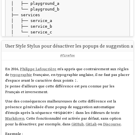
│   ├── playground_a

: une issue qui doit être traitée d'ici à 1
priority::7days
│   └── playground_b

semaine
├── services

Labels de workflow
│   ├── service_a

│   ├── service_b

│   └── service_c

Une issue doit avoir un et seulement un label de type
, un et
workflow
└── tools

un seul label de type
.
product-review
    ├── tool_a

User Style Stylus pour désactiver les popups de suggestion a
Couleur :
0033CC
    ├── tool_b

#firefox
Draft
: l'issue doit être
workflow::need-product-specs
En 2016,
Philippe Lafoucrière
m'a appris que contrairement aux règles
spécifiée par un membre de l'équipe produit
de
typographie
française, en typographie anglaise, il ne faut pas placer
: l'issue a besoin de
workflow::need-design
d'espace avant le caractère deux points
.
:
wireframe, design, …
Je pense d'ailleurs que cette différence est peu connue par les
: l'issue doit être
workflow::need-tech-specs
Français et inversement.
affiner
par un membre de l'équipe tech
To do
Une des conséquences malheureuses de cette différence est la
: l'issue est
workflow::ready-for-development
présence généralisée d'une popup de suggestion automatique
prête à être implémentée
d'émojis après la séquence
dans les éditeurs de texte
<espace>:
: l'issue a été
workflow::to-be-continued
Markdown
. Cette fonctionnalité est activée par défaut, sans option
commencée, mais mise en pause parce que le
pour la désactiver, par exemple, dans
GitHub
,
GitLab
ou
Discourse
.
développeur est assigné sur une autre issue.
: un développeur est en train de
workflow::doing
Exemple :