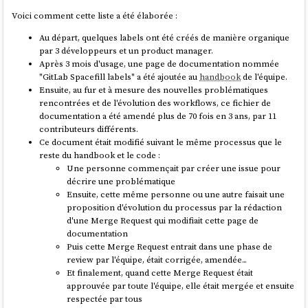
decision record
playground, avec le contenu suivant :
Voici comment cette liste a été élaborée :
Ainsi qu'avec la
technologie sociale
Sociocratie 3.0
.
Au départ, quelques labels ont été créés de manière organique
specfile_path:
rpm/hello-bash.spec
par 3 développeurs et un product manager.
Liste de fonctionnalités en vrac
Après 3 mois d'usage, une page de documentation nommée
upstream_package_name:
hello-bash
"GitLab Spacefill labels" a été ajoutée au
handbook
de l'équipe.
Permettre d'importer / exporter une ou plusieurs issues dans
downstream_package_name:
hello-bash
Ensuite, au fur et à mesure des nouvelles problématiques
un format de fichier
YAML
.
upstream_tag_template:
"v{version}"
rencontrées et de l'évolution des workflows, ce fichier de
Permettre d'importer / exporter ces fichiers via
Git
.
documentation a été amendé plus de 70 fois en 3 ans, par 11
Permettre l'utilisation de branche : création,
actions:
contributeurs différents.
suppression, merge de branches.
create-archive:
Ce document était modifié suivant le même processus que le
Permettre la gestion des branches via l'interface web.
-
bash
rpm/create-archive.sh
reste du handbook et le code :
Visualisation web des diff entre deux branches.
Une personne commençait par créer une issue pour
Permettre de commit ou créer des snapshots d'une
jobs:
décrire une problématique
branche.
-
job:
copr_build
Ensuite, cette même personne ou une autre faisait une
Permettre d'attribuer à une issue une estimation basse et haute
trigger:
release
proposition d'évolution du processus par la rédaction
de temps d'implémentation.
owner:
stephaneklein
d'une Merge Request qui modifiait cette page de
Permettre d'activer un
Hill Charts
sur toute issue.
project:
hello-bash-packit
documentation
Permettre d'indiquer un niveau
d'approximation
d'une issue
targets:
Puis cette Merge Request entrait dans une phase de
Permettre aux lectures d'une issue d'indiquer leur niveau de
-
fedora-42
review par l'équipe, était corrigée, amendée...
compréhension de l'issue
-
fedora-43
Et finalement, quand cette Merge Request était
Permettre de configurer la taille maximum en mots d'une issue.
-
fedora-44
approuvée par toute l'équipe, elle était mergée et ensuite
Pour forcer un certain niveau de synthèse.
preserve_project:
true
respectée par tous
Permettre de calculer le poids d'une issue en faisant la somme