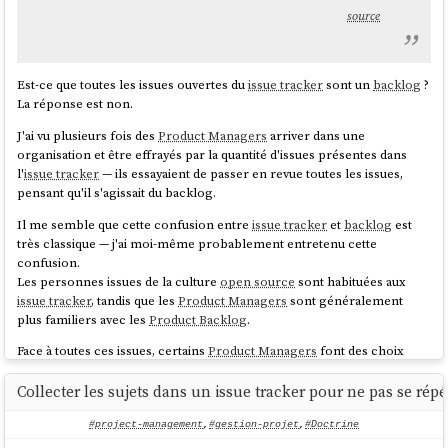
,
,
,
create.md
issue-pull.md
issue-push.md
issue-
source
dont l'objectif était plus ou moins identique à
gh-issue-
update.md
sync
: rédiger une issue dans un fichier local, la raffiner, puis l'envoyer
vers
GitHub
. J'ai utilisé ces commandes pour créer les issues du projet
Est-ce que toutes les issues ouvertes du
issue tracker
sont un
backlog
?
sklein-devbox
:
https://github.com/stephane-klein/sklein-
La réponse est non.
devbox/issues
.
J'ai vu plusieurs fois des
Product Managers
arriver dans une
En l'état, je ne suis pas satisfait de mon
expérience de développeur
organisation et être effrayés par la quantité d'issues présentes dans
(DX)
. Il me semble que
la fonctionnalité SKILL.md de
gh-issue-sync
offre
l'
issue tracker
— ils essayaient de passer en revue toutes les issues,
probablement une meilleure architecture que l'utilisation des
pensant qu'il s'agissait du backlog.
commandes
OpenCode
.
Il me semble que cette confusion entre
issue tracker
et
backlog
est
Ces prochains jours, je compte tester
gh-issue-sync
pour un éventuel
très classique — j'ai moi-même probablement entretenu cette
remplacement. À plus long terme, j'aimerais pousser plus loin le sujet
confusion.
en testant
Beads
.
Les personnes issues de la culture
open source
sont habituées aux
issue tracker
, tandis que les
Product Managers
sont généralement
plus familiers avec les
Product Backlog
.
Face à toutes ces issues, certains
Product Managers
font des choix
radicaux pour garder la maîtrise :
Collecter les sujets dans un issue tracker pour ne pas se répé
fermer
très rapidement toutes les issues non prioritaires
interdire
l'utilisation d'un
issue tracker
#project-management
,
#gestion-projet
,
#Doctrine
ignorer
l'
issue tracker
et travailler dans un autre outil