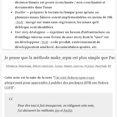
décision binaire est posée (concluante / non concluante) et
documentée dans l'issue
Permettre de créer des portfolios d'issue par
Enabler
— préparer le terrain technique pour qu'une ou
utilisateurs.
plusieurs issues futures soient implémentables en moins de 10h
Implémenter un système de tags d'issues
;
DoD
: mergé sur main sans régression, les issues qu'il
personnalisés où chaque utilisateur peut créer ses
débloque sont identifiées
propres étiquettes. La visibilité de ces tags serait
User story développeur
— exprimer un besoin d'infrastructure ou
configurable : mode privé pour un usage personnel
d'outillage interne sous forme de user story dont le "user" est
ou mode partagé pour les rendre disponibles aux
un développeur ;
DoD
: code produit, environnement de
autres utilisateurs.
développement amélioré, documentation ajoutée, etc.
meta-spec-writing
— décomposer un périmètre flou en issues
source
actionnables ;
DoD
: les issues enfants sont créées, estimées et
Je pense que la méthode make_srpm est plus simple que Pack
prêtes pour le sprint planning
Sprint planning
— préparer et documenter une session de sprint
#fedora
,
#package
,
#distribution-linux
,
#open-source
,
#linux
,
#github
,
#2
De plus, j'imagine aussi une fonctionnalité permettant de « cacher »
planning ;
DoD
: date, participants et issues candidates
les issues, ou du moins de les rendre moins facilement accessibles aux
documentés avant la réunion, décisions prises et issues
Cette note est la suite de la note "
J'ai créé fedora-rpm-copr-
nouveaux arrivants — non pas pour en interdire l'accès, mais pour
assignées documentées après
playground pour apprendre à publier des packages RPM sur Fedora
réduire le bruit visuel et éviter qu'ils ne soient effrayés au point, après
Sprint retrospective
— préparer et documenter une session de
COPR
" :
ce traumatisme, de les ignorer totalement.
rétrospective ;
DoD
: date et sujets à aborder documentés avant
la réunion, décisions et actions correctives documentées après,
Le triage régulier des issues (fermer et prioriser) est un travail
chaque action corrective génère une issue de suivi
laborieux, extrêmement difficile à maintenir dans la durée dès lors
Pour être tout à fait transparent, en rédigeant cette note,
qu'un issue tracker contient beaucoup d'issues. Si je peux témoigner
j'ai découvert les méthodes
tito
et
Packit
.
Pourquoi je crée systématiquement une
d'une chose, c'est que je n'ai probablement jamais réussi à le faire, ni