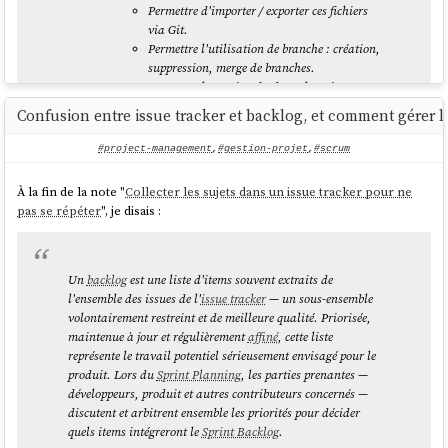
Permettre d'importer / exporter ces fichiers
via Git.
Permettre l'utilisation de branche : création,
suppression, merge de branches.
Permettre la gestion des branches via
l'interface web.
Confusion entre issue tracker et backlog, et comment gérer l
Visualisation web des diff entre deux
branches.
#project-management
,
#gestion-projet
,
#scrum
Permettre de commit ou créer des snapshots
d'une branche.
À la fin de la note "
Collecter les sujets dans un issue tracker pour ne
pas se répéter
", je disais :
source
Un
backlog
est une liste d'items souvent extraits de
Je trouve curieux de voir émerger des projets comme
Beads
en
l'ensemble des issues de l'
issue tracker
— un sous-ensemble
octobre 2025 ou
gh-issue-sync
en décembre 2025, portés par la
volontairement restreint et de meilleure qualité. Priorisée,
mouvance
Specs Driven Development
des
agents IA
, alors que
maintenue à jour et régulièrement
affiné
, cette liste
j'explore ce formalisme depuis environ 2010. Ce qui m'intrigue surtout :
représente le travail potentiel sérieusement envisagé pour le
pourquoi les développeurs s'intéressent à la spécification maintenant,
produit. Lors du
Sprint Planning
, les parties prenantes —
et pas avant ? J'ai commencé à rédiger des choses à ce sujet, que je
développeurs, produit et autres contributeurs concernés —
souhaite publier.
discutent et arbitrent ensemble les priorités pour décider
quels items intégreront le
Sprint Backlog
.
Le 15 mars dernier, j'ai créé
des commandes OpenCode
issue-