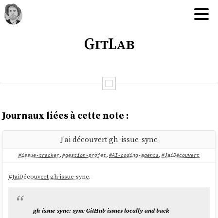
GitLab
Journaux liées à cette note :
J'ai découvert gh-issue-sync
#issue-tracker
,
#gestion-projet
,
#AI-coding-agents
,
#JaiDécouvert
#
JaiDécouvert
gh-issue-sync
.
gh-issue-sync: sync GitHub issues locally and back