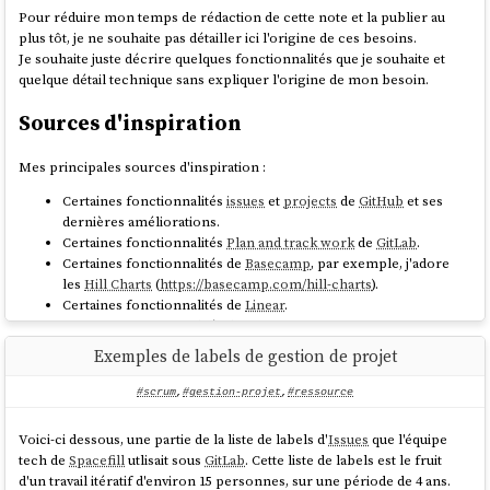
des issues de l'issue tracker — un sous-ensemble volontairement
automatiser la distribution en aval.
Pour réduire mon temps de rédaction de cette note et la publier au
restreint et de meilleure qualité. Priorisée, maintenue à jour et
Sonnet 4.6
plus tôt, je ne souhaite pas détailler ici l'origine de ces besoins.
régulièrement
affiné
, cette liste représente le travail potentiel
Je souhaite juste décrire quelques fonctionnalités que je souhaite et
sérieusement envisagé pour le produit. Lors du
Sprint Planning
, les
quelque détail technique sans expliquer l'origine de mon besoin.
parties prenantes — développeurs, produit et autres contributeurs
concernés — discutent et arbitrent ensemble les priorités pour
J'ai intégré
Packit
à
, dans la
fedora-rpm-copr-playground
Sources d'inspiration
décider quels items intégreront le
Sprint Backlog
.
branche
.
bash-packit
Mes principales sources d'inspiration :
Avant de pouvoir utiliser
Packit
pour build un package
RPM
d'un projet
qui se trouve dans un repository GitHub, il est nécessaire de suivre un
Certaines fonctionnalités
issues
et
projects
de
GitHub
et ses
certain nombre d'étapes détaillées dans le "
Packit Upstream
dernières améliorations.
Onboarding Guide
" :
Certaines fonctionnalités
Plan and track work
de
GitLab
.
Certaines fonctionnalités de
Basecamp
, par exemple, j'adore
Activer l'application GitHub nommée "Packit-as-a-Service" :
les
Hill Charts
(
https://basecamp.com/hill-charts
).
https://packit.dev/docs/guide/#github
Certaines fonctionnalités de
Linear
.
Ensuite suivre l'étape "Approval" — j'ai perdu du temps dans le
Certaines fonctionnalités de
OpenProject
playground parce que j'étais totalement passé à côté de cette
étape :
https://packit.dev/docs/guide/#2-approval
Exemples de labels de gestion de projet
Je me projette d'utiliser
Projet 24
dans les
framework de gestion de
Voici l'issue GitHub qui a permis l'approbation de mon compte :
projets
suivants :
https://github.com/packit/notifications/issues/716
#scrum
,
#gestion-projet
,
#ressource
Créer un projet
COPR
et ajouter des permissions "admin" à
Scrum
"packit" (
voir ligne 18
). J'ai automatisé cette étape avec le script
Shape Up
Voici-ci dessous, une partie de la liste de labels d'
Issues
que l'équipe
.
/init-copr-project.sh
SAFe
tech de
Spacefill
utlisait sous
GitLab
. Cette liste de labels est le fruit
Request for Comments
,
Best Current Practice
,
Architecture
d'un travail itératif d'environ 15 personnes, sur une période de 4 ans.
Ensuite, j'ai intégré le fichier
à la racine de mon
/.packit.yaml