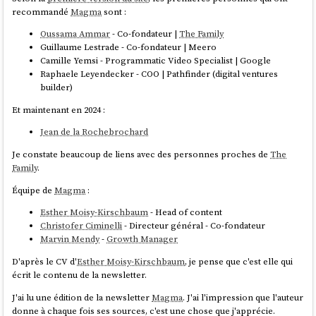
recommandé
Magma
sont :
Oussama Ammar
- Co-fondateur |
The Family
Guillaume Lestrade - Co-fondateur | Meero
Camille Yemsi - Programmatic Video Specialist | Google
Raphaele Leyendecker - COO | Pathfinder (digital ventures
builder)
Et maintenant en 2024 :
Jean de la Rochebrochard
Je constate beaucoup de liens avec des personnes proches de
The
Family
.
Équipe de
Magma
:
Esther Moisy-Kirschbaum
- Head of content
Christofer Ciminelli
- Directeur général - Co-fondateur
Marvin Mendy
-
Growth Manager
D'après le CV d'
Esther Moisy-Kirschbaum
, je pense que c'est elle qui
écrit le contenu de la newsletter.
J'ai lu une édition de la newsletter
Magma
. J'ai l'impression que l'auteur
donne à chaque fois ses sources, c'est une chose que j'apprécie.