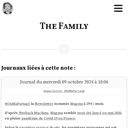
The Family
Journaux liées à cette note :
Journal du mercredi 09 octobre 2024 à 10:06
#newsletter
,
#OnMaPartagé
#
OnMaPartagé
la
Newsletter
nommée
Magma
à 19 € / mois.
D'après
Wayback Machine
,
Magma
semble
avoir été lancé en mai 2020
,
en pleine
pandémie de Covid-19 en France
.
Selon la
première version du site
, les premières personnes qui ont