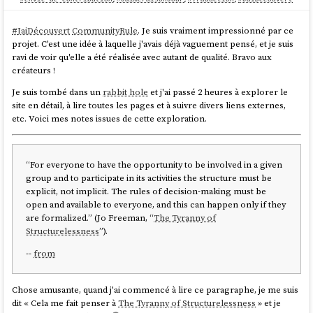
#
JaiDécouvert
CommunityRule
. Je suis vraiment impressionné par ce
projet. C'est une idée à laquelle j'avais déjà vaguement pensé, et je suis
ravi de voir qu'elle a été réalisée avec autant de qualité. Bravo aux
créateurs !
Je suis tombé dans un
rabbit hole
et j'ai passé 2 heures à explorer le
site en détail, à lire toutes les pages et à suivre divers liens externes,
etc. Voici mes notes issues de cette exploration.
“For everyone to have the opportunity to be involved in a given
group and to participate in its activities the structure must be
explicit, not implicit. The rules of decision-making must be
open and available to everyone, and this can happen only if they
are formalized.” (Jo Freeman, “
The Tyranny of
Structurelessness
”).
--
from
Chose amusante, quand j'ai commencé à lire ce paragraphe, je me suis
dit « Cela me fait penser à
The Tyranny of Structurelessness
» et je