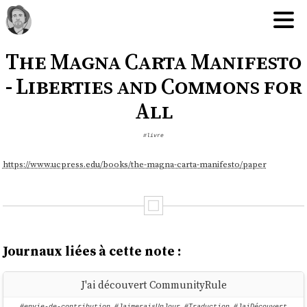
The Magna Carta Manifesto
- Liberties and Commons for
All
#livre
https://www.ucpress.edu/books/the-magna-carta-manifesto/paper
Journaux liées à cette note :
J'ai découvert CommunityRule
#envie-de-contribution
,
#JaimeraisUnJour
,
#Traduction
,
#JaiDécouvert