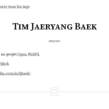
orer tous les tags
Tim Jaeryang Baek
#hacker
 au projet
Open WebUI
.
/tjbck
din.com/in/tjbaek/