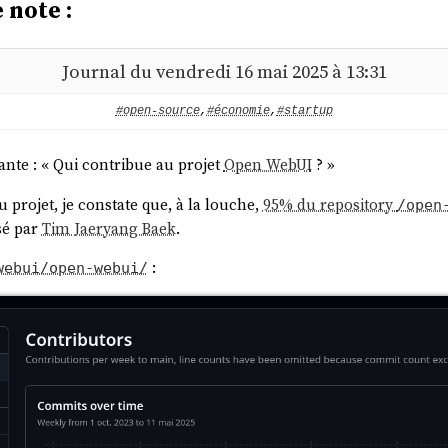
 note :
Journal du vendredi 16 mai 2025 à 13:31
#open-source
,
#économie
,
#startup
ante : « Qui contribue au projet
Open WebUI
? »
u projet, je constate que, à la louche,
95% du repository
/open
sé par
Tim Jaeryang Baek
.
:
webui/open-webui/