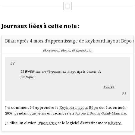
Journaux liées à cette note :
Bilan après 4 mois d'apprentissage de keyboard layout Bépo 
#keyboard
,
#bepo
,
#typematrix
55
sur un
#
typematrix
#
bepo
après 4 mois de
#wpm
pratique !
source
J'ai commencé à apprendre le
Keyboard layout
Bépo
cet été, en août
2009, pendant que j'étais en vacances en
Savoie
à
Bourg-Saint-Maurice
.
J'utilise un clavier
TypeMatrix
et le logiciel d'entrainement
Klavaro
.