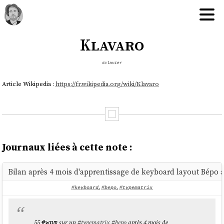
Klavaro
#clavier
Article Wikipedia :
https://fr.wikipedia.org/wiki/Klavaro
Journaux liées à cette note :
Bilan après 4 mois d'apprentissage de keyboard layout Bépo 
#keyboard
,
#bepo
,
#typematrix
55
sur un
#
typematrix
#
bepo
après 4 mois de
#wpm