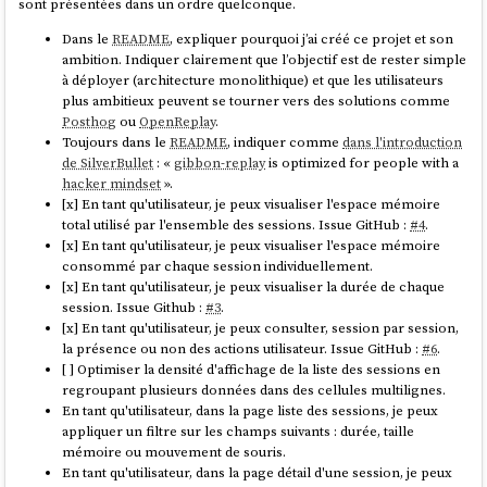
sont présentées dans un ordre quelconque.
Dans le
README
, expliquer pourquoi j’ai créé ce projet et son
ambition. Indiquer clairement que l’objectif est de rester simple
à déployer (architecture monolithique) et que les utilisateurs
plus ambitieux peuvent se tourner vers des solutions comme
Posthog
ou
OpenReplay
.
Toujours dans le
README
, indiquer comme
dans l'introduction
de SilverBullet
: «
gibbon-replay
is optimized for people with a
hacker mindset
».
[x] En tant qu'utilisateur, je peux visualiser l'espace mémoire
total utilisé par l'ensemble des sessions. Issue GitHub :
#4
.
[x] En tant qu'utilisateur, je peux visualiser l'espace mémoire
consommé par chaque session individuellement.
[x] En tant qu'utilisateur, je peux visualiser la durée de chaque
session. Issue Github :
#3
.
[x] En tant qu'utilisateur, je peux consulter, session par session,
la présence ou non des actions utilisateur. Issue GitHub :
#6
.
[ ] Optimiser la densité d'affichage de la liste des sessions en
regroupant plusieurs données dans des cellules multilignes.
En tant qu'utilisateur, dans la page liste des sessions, je peux
appliquer un filtre sur les champs suivants : durée, taille
mémoire ou mouvement de souris.
En tant qu'utilisateur, dans la page détail d'une session, je peux