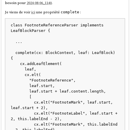
besoin pour
2024-08-06_1140
.
Je viens de voir
ici
une propriété
:
complete
class FootnoteReferenceParser implements 
LeafBlockParser {

  ...

  complete(cx: BlockContext, leaf: LeafBlock) 
{

    cx.addLeafElement(

      leaf,

      cx.elt(

        "FootnoteReference",

        leaf.start,

        leaf.start + leaf.content.length,

        [

          cx.elt("FootnoteMark", leaf.start, 
leaf.start + 2),

          cx.elt("FootnoteLabel", leaf.start + 
2, this.labelEnd - 2),

          cx.elt("FootnoteMark", this.labelEnd 
- 2, this.labelEnd),
