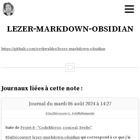
lezer-markdown-obsidian
https://github.com/erykwalder/lezer-markdown-obsidian
Journaux liées à cette note :
Journal du mardi 06 août 2024 à 14:27
#JaiDécouvert
,
#JeMeDemande
Suite de
Projet 8 - "CodeMirror, conceal, Svelte"
.
#
JaiDécouvert
lezer-markdown-obsidian
qui correspond à ce que j'ai