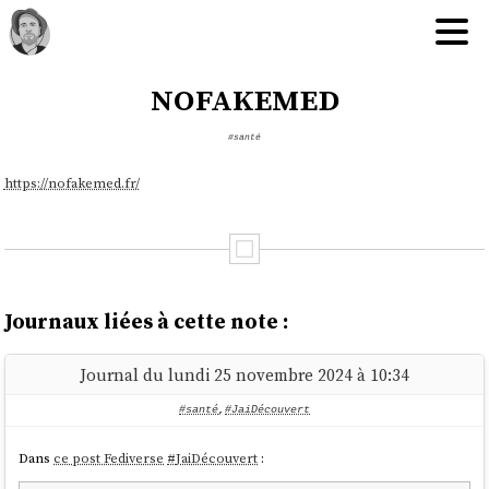
nofakemed
#santé
https://nofakemed.fr/
Journaux liées à cette note :
Journal du lundi 25 novembre 2024 à 10:34
#santé
,
#JaiDécouvert
Dans
ce post Fediverse
#
JaiDécouvert
: