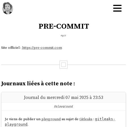
pre-commit
#git
Site officiel :
https://pre-commit.com
Journaux liées à cette note :
Journal du mercredi 07 mai 2025 à 23:53
#playground
Je viens de publier un
playground
au sujet de
Gitleaks
:
gitleaks-
.
playground