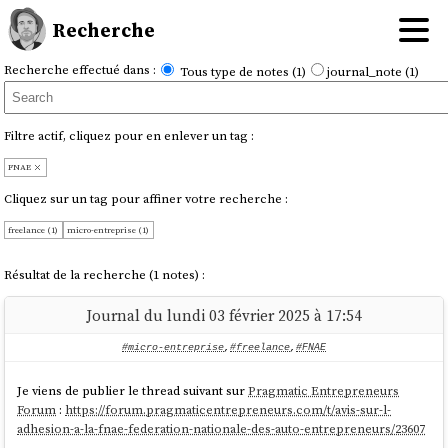
Recherche
Recherche effectué dans :
Tous type de notes (1)
journal_note (1)
Filtre actif, cliquez pour en enlever un tag :
FNAE
Cliquez sur un tag pour affiner votre recherche :
freelance (1)
micro-entreprise (1)
Résultat de la recherche (1 notes) :
Journal du lundi 03 février 2025 à 17:54
#micro-entreprise
,
#freelance
,
#FNAE
Je viens de publier le thread suivant sur
Pragmatic Entrepreneurs
Forum
:
https://forum.pragmaticentrepreneurs.com/t/avis-sur-l-
adhesion-a-la-fnae-federation-nationale-des-auto-entrepreneurs/23607