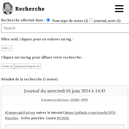
Recherche
Recherche effectué dans :
Tous type de notes (1)
journal_note (1)
Filtre actif, cliquez pour en enlever un tag :
GPU
Cliquez sur un tag pour affiner votre recherche :
CUDA (1)
JaimeraisUnJour (1)
Résultat de la recherche (1 notes) :
Journal du mercredi 05 juin 2024 à 14:42
#JaimeraisUnJour
,
#CUDA
,
#GPU
#
JaimeraisUnJour
suivre le tutoriel
https://github.com/srush/GPU-
Puzzles
- Solve puzzles. Learn
#
CUDA
.