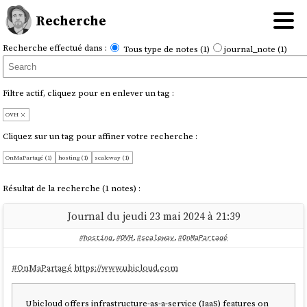
Recherche
Recherche effectué dans :
Tous type de notes (1)
journal_note (1)
Filtre actif, cliquez pour en enlever un tag :
OVH
Cliquez sur un tag pour affiner votre recherche :
OnMaPartagé (1)
hosting (1)
scaleway (1)
Résultat de la recherche (1 notes) :
Journal du jeudi 23 mai 2024 à 21:39
#hosting
,
#OVH
,
#scaleway
,
#OnMaPartagé
#
OnMaPartagé
https://www.ubicloud.com
Ubicloud offers infrastructure-as-a-service (IaaS) features on