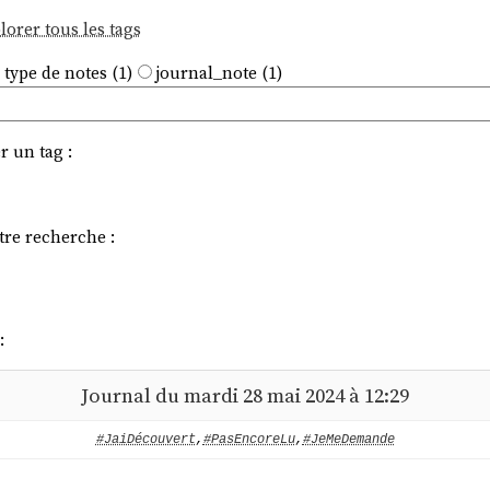
lorer tous les tags
 type de notes (1)
journal_note (1)
r un tag :
tre recherche :
:
Journal du mardi 28 mai 2024 à 12:29
#JaiDécouvert
,
#PasEncoreLu
,
#JeMeDemande