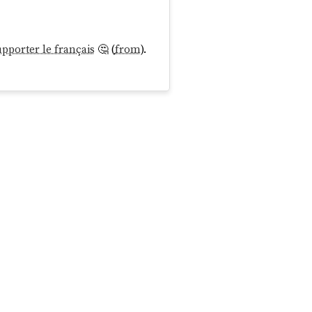
supporter le français
🤔 (
from
).