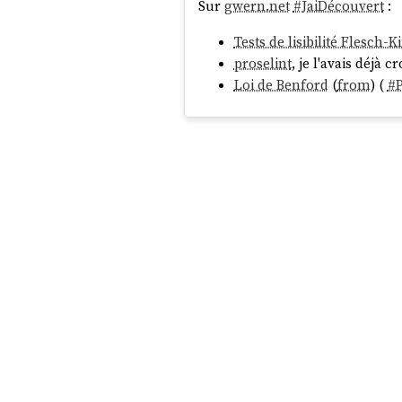
Sur
gwern.net
#
JaiDécouvert
:
Tests de lisibilité Flesch-K
proselint
, je l'avais déjà c
Loi de Benford
(
from
) (
#