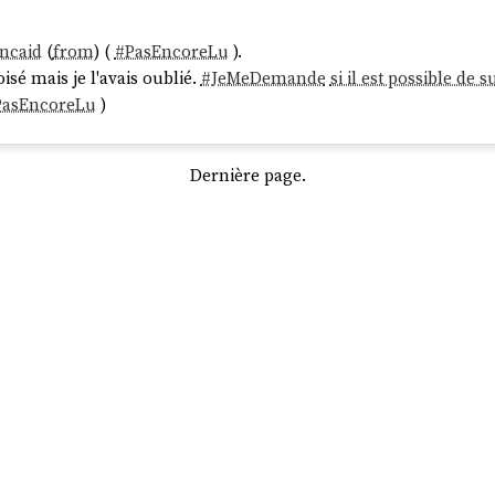
incaid
(
from
) (
#
PasEncoreLu
).
roisé mais je l'avais oublié.
#
JeMeDemande
si il est possible de 
PasEncoreLu
)
Dernière page.