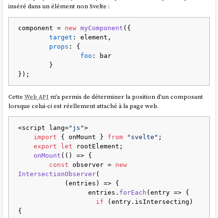
inséré dans un élément non Svelte :
component = 
new
myComponent
({

target
: element,

props
: {

foo
: bar

	}

Cette
Web API
m'a permis de déterminer la position d'un composant
lorsque celui-ci est réellement attaché à la page web.
<script lang=
"js"
>

import
 { onMount } 
from
"svelte"
;

export
let
 rootElement;

onMount
(
() =>
 {

const
 observer = 
new
IntersectionObserver
(

(
entries
) =>
 {

                  entries.
forEach
(
entry
 =>
 {

if
 (entry.
isIntersecting
) 
{
