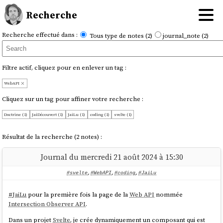
Recherche
Recherche effectué dans :
Tous type de notes (2)
journal_note (2)
Filtre actif, cliquez pour en enlever un tag :
WebAPI
Cliquez sur un tag pour affiner votre recherche :
Doctrine (1)
JaiDécouvert (1)
JaiLu (1)
coding (1)
svelte (1)
Résultat de la recherche (2 notes) :
Journal du mercredi 21 août 2024 à 15:30
#svelte
,
#WebAPI
,
#coding
,
#JaiLu
#
JaiLu
pour la première fois la page de la
Web API
nommée
Intersection Observer API
.
Dans un projet
Svelte
, je crée dynamiquement un composant qui est