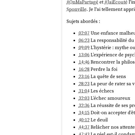
#
OnMaPartagé
et
#
JaiÉcouté
l'i
Sponville
. Je l'ai tellement appr
Sujets abordés :
02:07
Une enfance malhe
06:23
La responsabilité d
09:09
L’hystérie : mythe ou
13:06
L’expérience de psy
14:46
Rencontrer la philo
16:28
Perdre la foi
23:16
La quête de sens
28:23
La peur de rater sa v
31:04
Les échecs
32:03
L’échec amoureux
32:36
La réussite de ses p
34:15
Doit-on accepter d’ê
40:12
Le deuil
44:37
Relâcher nos attente
47:43
Le réel est-il conda