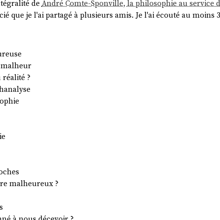
ntégralité de
André Comte-Sponville, la philosophie au service
icié que je l'ai partagé à plusieurs amis. Je l'ai écouté au moins 3
ureuse
u malheur
 réalité ?
chanalyse
sophie
ie
roches
tre malheureux ?
s
mné à nous décevoir ?