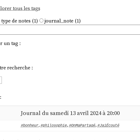
lorer tous les tags
 type de notes (1)
journal_note (1)
r un tag :
tre recherche :
)
:
Journal du samedi 13 avril 2024 à 20:00
#bonheur
,
#philosophie
,
#OnMaPartagé
,
#JaiÉcouté