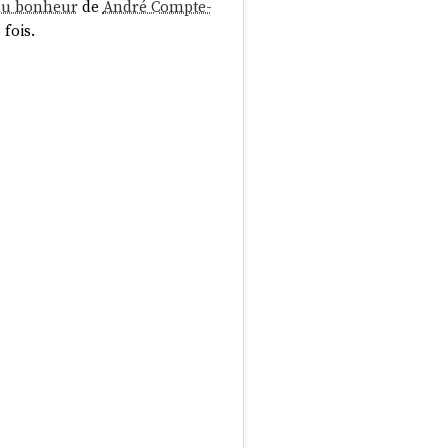
 du bonheur
de
André Compte-
 fois.