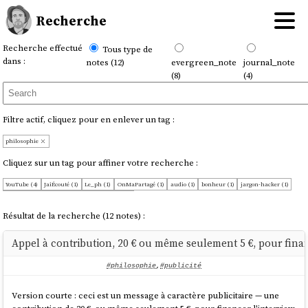
Recherche
Recherche effectué
Tous type de
dans :
notes (12)
evergreen_note
journal_note
(8)
(4)
Filtre actif, cliquez pour en enlever un tag :
philosophie
Cliquez sur un tag pour affiner votre recherche :
YouTube (4)
JaiÉcouté (1)
Le_ph (1)
OnMaPartagé (1)
audio (1)
bonheur (1)
jargon-hacker (1)
livre (1)
morale (1)
publicité (1)
vidéo (1)
Résultat de la recherche (12 notes) :
Appel à contribution, 20 € ou même seulement 5 €, pour fina
#philosophie
,
#publicité
Version courte : ceci est un message à caractère publicitaire — une