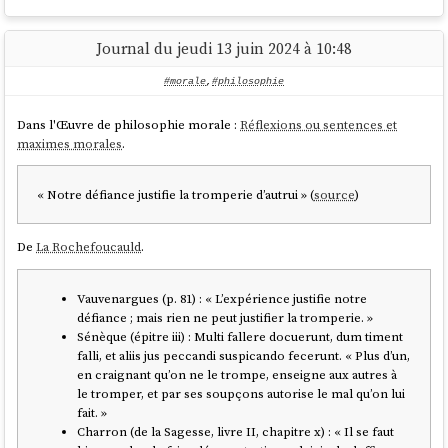
Journal du jeudi 13 juin 2024 à 10:48
#morale
,
#philosophie
Vous vous dites peut-être que 60 K€ par épisode, c'est très cher. Dans
ce cas, je vous invite à regarder cette vidéo de présentation du projet
Dans l'Œuvre de philosophie morale :
Réflexions ou sentences et
par MrPhi :
Le plus gros projet de ma chaîne !
.
maximes morales
.
Personnellement, je suis le travail de MrPhi depuis bientôt 10 ans,
principalement via ses vidéos. J'ai aussi beaucoup aimé ses deux livres
« Notre défiance justifie la tromperie d’autrui » (
source
)
— à tel point que j'ai déjà offert 2 exemplaires de «
Curiosités
philosophiques : De Platon à Russell
» (
lien
) et 3 exemplaires de «
La
De
La Rochefoucauld
.
parole aux machines - Philosophie des grands modèles de langage
»
(
lien
), qui aborde les LLM sous l'angle de la philosophie de l'esprit
(école analytique).
Vauvenargues (p. 81) : « L’expérience justifie notre
défiance ; mais rien ne peut justifier la tromperie. »
Il s'agit probablement du créateur de contenu en qui j'ai le plus
Sénèque (épitre iii) : Multi fallere docuerunt, dum timent
confiance, car depuis tout ce temps, il fait preuve d'une intransigeance
falli, et aliis jus peccandi suspicando fecerunt. « Plus d’un,
absolue sur la qualité — que ce soit dans ses vidéos, ses livres, son
en craignant qu’on ne le trompe, enseigne aux autres à
choix des sources ou la rigueur de ses arguments.
le tromper, et par ses soupçons autorise le mal qu’on lui
Alors, si vous voulez faire plaisir à mon moi du futur 🤗, vous pouvez
fait. »
contribuer à ce projet — même 5 € — pour que je puisse me délecter
Charron (de la Sagesse, livre II, chapitre x) : « Il se faut
😋 des interviews de Hobbes, Spinoza, etc.