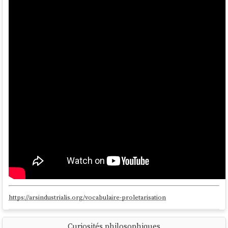
positive s’avère impossible. C’est précisément la question que
pose le nucléaire.
source
https://arsindustrialis.org/vocabulaire-proletarisation
Curiosités philosophiques