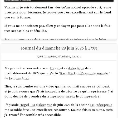
Vraiment, je suis totalement fan : dès qu'un nouvel épisode sort, je me
précipite pour l'écouter. Je trouve que c'est excellent, tant sur le fond
que sur la forme.
Si vous ne connaissez pas, allez-y, et n'ayez pas peur : ils sont à la fois
très accessibles et détaillés.
Si vous connaissez déjà, vous serez peut-être intéressé par le futur
projet de Thibaut (alias MrPhi) :
Le Late Show du Siècle : Une émission
Journal du dimanche 29 juin 2025 à 17:08
de Monsieur Phi
.
Le premier épisode — une interview de Descartes en personne par
#philosophie
,
#YouTube
,
#audio
Élisabeth de Bohême — est déjà financé à hauteur de 60 K€, avec le
soutien de 1 239 personnes !
Ma première rencontre avec
Hegel
et sa
dialectique
date
Le prochain palier à atteindre est l'interview de Thomas Hobbes !
probablement de 2005, quand j'ai lu "
Karl Mark ou l'esprit du monde
"
de
Jacques Attali
.
Hier, je suis tombé sur une vidéo qui mentionnait encore ce concept,
et je dois avouer que j'étais incapable de décrire ce qu'il représente. J'ai
donc décidé de prendre du temps pour mieux le comprendre.
L'épisode
Hegel - La dialectique
de juin 2020 de la chaîne
Le Précepteur
me semble être une excellente ressource. L'audio fait 50 minutes, mais
j'ai trouvé l'ensemble très accessible.