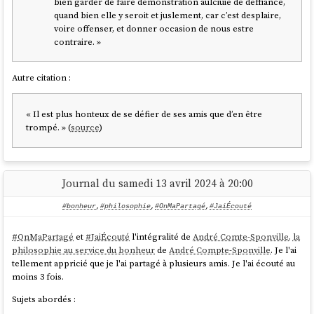
bien garder de faire démonstration aulciuie de deffiance,
quand bien elle y seroit et juslement, car c’est desplaire,
voire offenser, et donner occasion de nous estre
contraire. »
Autre citation :
« Il est plus honteux de se défier de ses amis que d’en être
trompé. » (
source
)
Journal du samedi 13 avril 2024 à 20:00
#bonheur
,
#philosophie
,
#OnMaPartagé
,
#JaiÉcouté
#
OnMaPartagé
et
#
JaiÉcouté
l'intégralité de
André Comte-Sponville, la
philosophie au service du bonheur
de
André Compte-Sponville
. Je l'ai
tellement appricié que je l'ai partagé à plusieurs amis. Je l'ai écouté au
moins 3 fois.
Sujets abordés :