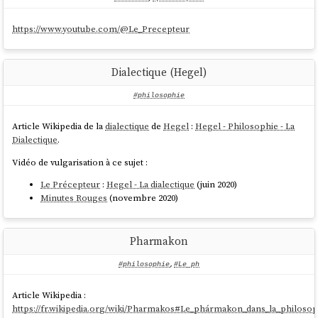
https://www.youtube.com/@Le_Precepteur
Dialectique (Hegel)
#philosophie
Article Wikipedia de la
dialectique
de
Hegel
:
Hegel - Philosophie - La
Dialectique
.
Vidéo de vulgarisation à ce sujet :
Le Précepteur
:
Hegel - La dialectique
(juin 2020)
Minutes Rouges
(novembre 2020)
Pharmakon
#philosophie
,
#Le_ph
Article Wikipedia :
https://fr.wikipedia.org/wiki/Pharmakos#Le_phármakon_dans_la_philosop