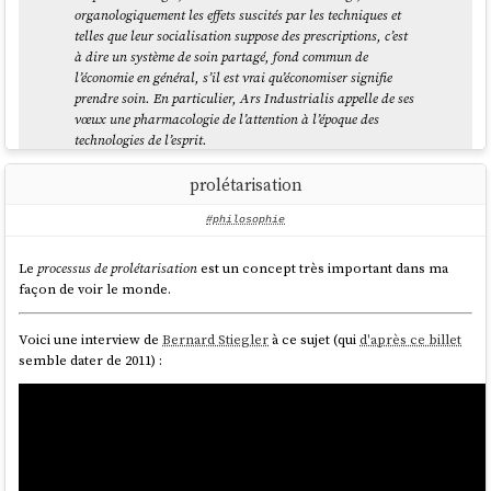
organologiquement les effets suscités par les techniques et
telles que leur socialisation suppose des prescriptions, c’est
à dire un système de soin partagé, fond commun de
l’économie en général, s’il est vrai qu’économiser signifie
prendre soin. En particulier, Ars Industrialis appelle de ses
vœux une pharmacologie de l’attention à l’époque des
technologies de l’esprit.
En principe, un pharmakon doit toujours être envisagé
prolétarisation
selon les trois sens du mot : comme poison, comme remède
et comme bouc-émissaire (exutoire). C’est ainsi que, comme
#philosophie
le souligne Gregory Bateson, la démarche curative des
Alcooliques Anonymes consiste toujours à mettre d’abord en
Le
processus de prolétarisation
est un concept très important dans ma
valeur le rôle nécessairement curatif et donc bénéfique de
façon de voir le monde.
l’alcool pour l’alcoolique qui n’a pas encore entamé une
démarche de désintoxication.
Voici une interview de
Bernard Stiegler
à ce sujet (qui
d'après ce billet
Qu’il faille toujours envisager le pharmakon, quel qu’il soit,
semble dater de 2011) :
d’abord du point de vue d’une pharmacologie positive, ne
signifie évidemment pas qu’il ne faudrait pas s’autoriser à
prohiber tel ou tel pharmakon. Un pharmakon peut avoir
des effets toxiques tels que son adoption par les systèmes
sociaux sous les conditions des systèmes géographiques et
biologiques n’est pas réalisable, et que sa mise en œuvre