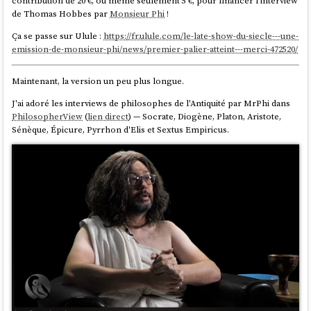
contribution de 20 €, ou même seulement 5 €, pour financer l'interview
de Thomas Hobbes par
Monsieur Phi
!
Ça se passe sur Ulule :
https://fr.ulule.com/le-late-show-du-siecle---une-
emission-de-monsieur-phi/news/premier-palier-atteint---merci-472520/
Maintenant, la version un peu plus longue.
J'ai adoré les interviews de philosophes de l'Antiquité par MrPhi dans
PhilosopherView
(
lien direct
) — Socrate, Diogène, Platon, Aristote,
Sénèque, Épicure, Pyrrhon d'Elis et Sextus Empiricus.