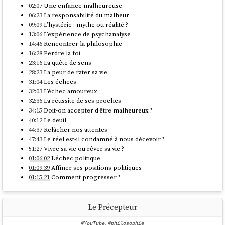
02:07
Une enfance malheureuse
06:23
La responsabilité du malheur
09:09
L’hystérie : mythe ou réalité ?
13:06
L’expérience de psychanalyse
14:46
Rencontrer la philosophie
16:28
Perdre la foi
23:16
La quête de sens
28:23
La peur de rater sa vie
31:04
Les échecs
32:03
L’échec amoureux
32:36
La réussite de ses proches
34:15
Doit-on accepter d’être malheureux ?
40:12
Le deuil
44:37
Relâcher nos attentes
47:43
Le réel est-il condamné à nous décevoir ?
51:27
Vivre sa vie ou rêver sa vie ?
01:06:02
L’échec politique
01:09:39
Affiner ses positions politiques
01:15:21
Comment progresser ?
Le Précepteur
#YouTube
,
#philosophie