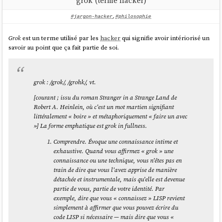
grok (terme hacker)
mesure où la prolétarisation atteint chacun d’entre nous,
#jargon-hacker
,
#philosophie
installant en chacun de nous les effets ravageurs de la «
bêtise systémique », atteignant toutes les fonctions sociales,
des plus humbles aux plus décisives. C’est pourquoi nous
Grok
est un terme utilisé par les
hacker
qui signifie avoir intériorisé un
faisons de la
déprolétarisation
généralisée l’enjeu
savoir au point que ça fait partie de soi.
fondamental de l’économie de la contribution.
source
grok : /grok/, /grohk/, vt.
[courant ; issu du roman
Stranger in a Strange Land
de
Robert A. Heinlein, où c'est un mot martien signifiant
Autre définition donnée par
Bernard Stiegler
:
littéralement « boire » et métaphoriquement « faire un avec
»] La forme emphatique est
grok in fullness
.
Comprendre. Évoque une connaissance intime et
Le prolétariat, ça n’est pas la classe ouvrière, ça n’est pas
exhaustive. Quand vous affirmez « grok » une
les gens pauvres. La définition du prolétariat par Marx,
connaissance ou une technique, vous n'êtes pas en
c’est ceux qui perdent leur savoir, parce que leur savoir est
train de dire que vous l'avez apprise de manière
extériorisé dans les machines. La prolétarisation des
détachée et instrumentale, mais qu'elle est devenue
travailleurs manuels, décrite la première fois par Adam
partie de vous, partie de votre identité. Par
Smith 80 ans avant Marx, c’est le fait qu’avec les machines
exemple, dire que vous « connaissez » LISP revient
qui deviennent programmables, par exemple le métier
simplement à affirmer que vous pouvez écrire du
Jacquard, le savoir qui était entre les mains de la fileuse
code LISP si nécessaire — mais dire que vous «
qui fabriquait le tissu passe dans la machine à travers un