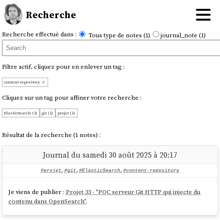
Recherche
Recherche effectué dans :
Tous type de notes (1)
journal_note (1)
Filtre actif, cliquez pour en enlever un tag :
content-repository
Cliquez sur un tag pour affiner votre recherche :
ElasticSearch (1)
git (1)
projet (1)
Résultat de la recherche (1 notes) :
Journal du samedi 30 août 2025 à 20:17
#projet
,
#git
,
#ElasticSearch
,
#content-repository
Je viens de publier :
Projet 33 - "POC serveur Git HTTP qui injecte du
contenu dans OpenSearch"
.