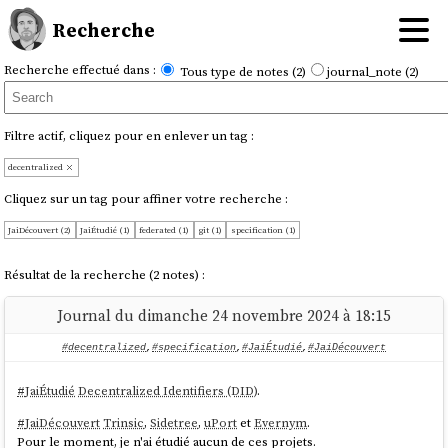
Recherche
Recherche effectué dans :
Tous type de notes (2)
journal_note (2)
Filtre actif, cliquez pour en enlever un tag :
decentralized
Cliquez sur un tag pour affiner votre recherche :
JaiDécouvert (2)
JaiÉtudié (1)
federated (1)
git (1)
specification (1)
Résultat de la recherche (2 notes) :
Journal du dimanche 24 novembre 2024 à 18:15
#decentralized
,
#specification
,
#JaiÉtudié
,
#JaiDécouvert
#
JaiÉtudié
Decentralized Identifiers (DID)
.
#
JaiDécouvert
Trinsic
,
Sidetree
,
uPort
et
Evernym
.
Pour le moment, je n'ai étudié aucun de ces projets.