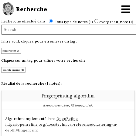
Recherche
Recherche effectué dans :
Tous type de notes (1)
evergreen_note (1)
Filtre actif, cliquez pour en enlever un tag :
fingerprint
Cliquez sur un tag pour affiner votre recherche :
search-engine (1)
Résultat de la recherche (1 notes) :
Fingerprinting algorithm
#search-engine
,
#fingerprint
Algorithm implémenté dans
OpenRefine
:
https://openrefine.org/docs/technical-reference/clustering-in-
depth#fingerprint