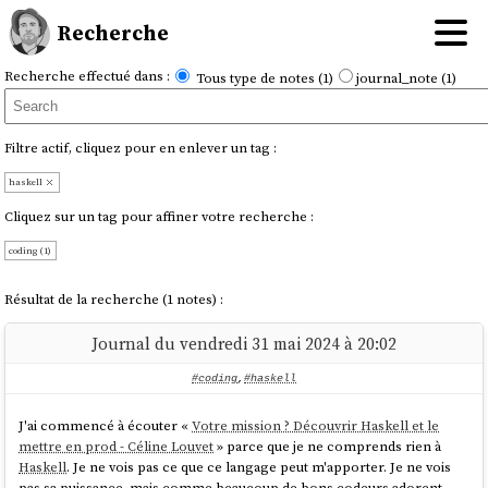
Recherche
Recherche effectué dans :
Tous type de notes (1)
journal_note (1)
Filtre actif, cliquez pour en enlever un tag :
haskell
Cliquez sur un tag pour affiner votre recherche :
coding (1)
Résultat de la recherche (1 notes) :
Journal du vendredi 31 mai 2024 à 20:02
#coding
,
#haskell
J'ai commencé à écouter «
Votre mission ? Découvrir Haskell et le
mettre en prod - Céline Louvet
» parce que je ne comprends rien à
Haskell
. Je ne vois pas ce que ce langage peut m'apporter. Je ne vois
pas sa puissance, mais comme beaucoup de bons codeurs adorent