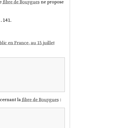
re
fibre de Bouygues
ne propose
.
.141
ic en France, au 15 juillet
oncernant la
fibre de Bouygues
: