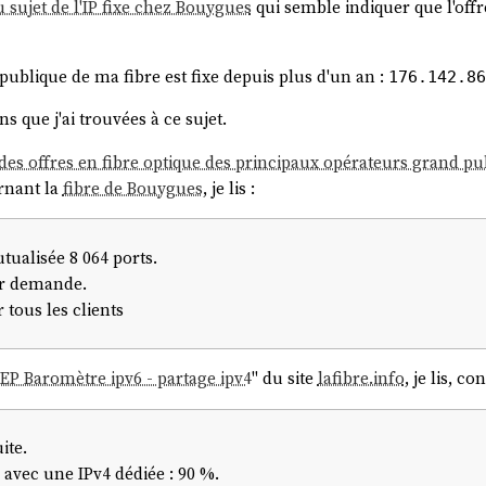
u sujet de l'IP fixe chez Bouygues
qui semble indiquer que l'off
P publique de ma fibre est fixe depuis plus d'un an :
176.142.86
ns que j'ai trouvées à ce sujet.
es offres en fibre optique des principaux opérateurs grand publ
rnant la
fibre de Bouygues
, je lis :
tualisée 8 064 ports.
ur demande.
 tous les clients
EP Baromètre ipv6 - partage ipv4
" du site
lafibre.info
, je lis, c
ite.
 avec une IPv4 dédiée : 90 %.