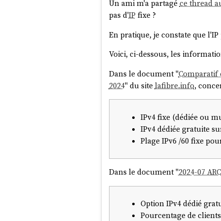
Un ami m'a partagé
ce thread a
pas d'
IP
fixe ?
En pratique, je constate que l'I
Voici, ci-dessous, les informatio
Dans le document "
Comparatif d
2024
" du site
lafibre.info
, conce
IPv4 fixe (dédiée ou mu
IPv4 dédiée gratuite s
Plage IPv6 /60 fixe pour
Dans le document "
2024-07 ARC
Option IPv4 dédié gratu
Pourcentage de clients