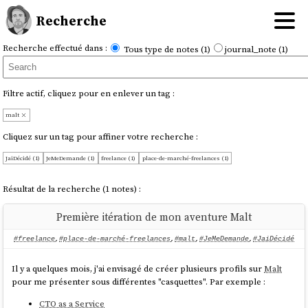
Recherche
Recherche effectué dans :
Tous type de notes (1)
journal_note (1)
Filtre actif, cliquez pour en enlever un tag :
malt
Cliquez sur un tag pour affiner votre recherche :
JaiDécidé (1)
JeMeDemande (1)
freelance (1)
place-de-marché-freelances (1)
Résultat de la recherche (1 notes) :
Première itération de mon aventure Malt
#freelance
,
#place-de-marché-freelances
,
#malt
,
#JeMeDemande
,
#JaiDécidé
Il y a quelques mois, j'ai envisagé de créer plusieurs profils sur
Malt
pour me présenter sous différentes "casquettes". Par exemple :
CTO as a Service