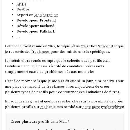
CPTO
DevOps
Expert en
Web Scraping
Développeur Frontend
Développeur Backend
Développeur Fullstack
…
Cette idée m'est venue en 2022, lorsque j'étais
CTO
chez
Spacefill
et que
je recrutais des
freelances
pour des missions très spécifiques.
Je m'étais alors rendu compte que la sélection des profils était
fastidieuse et que je passais à côté de candidats intéressants
simplement à cause de problèmes liés aux mots-clés.
C'est à ce moment-là que je me suis dit que si un jour je m'inscrivais sur
une
place de marché de freelances
, il serait judicieux de créer
plusieurs types de profils pour contourner ces limitations de filtres.
En août dernier, j'ai fait quelques recherches sur la possibilité de créer
plusieurs profils sur
Malt
et je suis tombé sur
cette page
(
webarchive
):
Créer plusieurs profils dans Malt ?