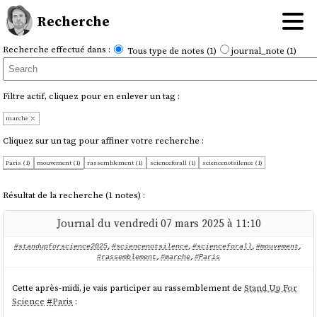
Recherche
Recherche effectué dans :
Tous type de notes (1)
journal_note (1)
Filtre actif, cliquez pour en enlever un tag :
marche
Cliquez sur un tag pour affiner votre recherche :
Paris (1)
mouvement (1)
rassemblement (1)
scienceforall (1)
sciencenotsilence (1)
standupforscience2025 (1)
Résultat de la recherche (1 notes) :
Journal du vendredi 07 mars 2025 à 11:10
#standupforscience2025
,
#sciencenotsilence
,
#scienceforall
,
#mouvement
,
#rassemblement
,
#marche
,
#Paris
Cette après-midi, je vais participer au rassemblement de
Stand Up For
Science
#
Paris
: